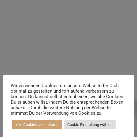
Yogalehrer*in / Yogatherapie Ausbildung M4 400h | +100h
Yogalehrer*in / Yogatherapie Ausbildung M5 500h | +100h /
AYA
Prä- und Postnatal Yogalehrer*in | 100h / AYA & Mama-Baby-
Yogatrainer*in
Kinder und Jugendliche Yogalehrer*in 100h / AYA & Kinder
Yogatherapeut*in / Kinderentspannungstrainer*in
Yin Yogalehrer*in | 100 h & Faszientrainer*in
Hormon Yogalehrer*in / Yogatherapeut*in &
Stressmanagementtrainer*in | 70h
Wir verwenden Cookies um unsere Webseite für Dich
optimal zu gestalten und fortlaufend verbessern zu
Senioren Yogalehrer*in und Therapeut*in 100h &
können. Du kannst selbst entscheiden, welche Cookies
Longevitytrainer*in
Du erlauben willst, indem Du die entsprechenden Boxen
anhakst. Durch die weitere Nutzung der Webseite
Beratung buchen
Business Yogalehrer*in | 100h &
stimmst Du der Verwendung von Cookies zu.
Burnoutpräventionstrainer*in
Alle Cookies akzeptieren
Cookie Einstellung wählen
Meditationsleiter*in | 50h & Achtsamkeitstrainer*in
Yoga Alignmenttrainer*in | 40h