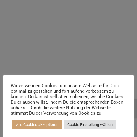
(PMR)
Yogalehrer*in / Yogatherapie Ausbildung M4 400h | +100h
Yogalehrer*in / Yogatherapie Ausbildung M5 500h | +100h /
3
Einführung in das
AYA
autogene Training
Prä- und Postnatal Yogalehrer*in | 100h / AYA & Mama-Baby-
Yogatrainer*in
Kinder und Jugendliche Yogalehrer*in 100h / AYA & Kinder
Yogatherapeut*in / Kinderentspannungstrainer*in
Yin Yogalehrer*in | 100 h & Faszientrainer*in
Hormon Yogalehrer*in / Yogatherapeut*in &
Stressmanagementtrainer*in | 70h
Wir verwenden Cookies um unsere Webseite für Dich
optimal zu gestalten und fortlaufend verbessern zu
Senioren Yogalehrer*in und Therapeut*in 100h &
können. Du kannst selbst entscheiden, welche Cookies
Longevitytrainer*in
Du erlauben willst, indem Du die entsprechenden Boxen
anhakst. Durch die weitere Nutzung der Webseite
Beratung buchen
Business Yogalehrer*in | 100h &
stimmst Du der Verwendung von Cookies zu.
Burnoutpräventionstrainer*in
Alle Cookies akzeptieren
Cookie Einstellung wählen
Meditationsleiter*in | 50h & Achtsamkeitstrainer*in
Yoga Alignmenttrainer*in | 40h