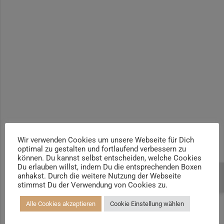
Yogalehrer*in / Yogatherapie Ausbildung M4 400h | +100h
Yogalehrer*in / Yogatherapie Ausbildung M5 500h | +100h /
AYA
Prä- und Postnatal Yogalehrer*in | 100h / AYA & Mama-Baby-
Yogatrainer*in
Kinder und Jugendliche Yogalehrer*in 100h / AYA & Kinder
Yogatherapeut*in / Kinderentspannungstrainer*in
Yin Yogalehrer*in | 100 h & Faszientrainer*in
Hormon Yogalehrer*in / Yogatherapeut*in &
Stressmanagementtrainer*in | 70h
Wir verwenden Cookies um unsere Webseite für Dich
optimal zu gestalten und fortlaufend verbessern zu
Senioren Yogalehrer*in und Therapeut*in 100h &
können. Du kannst selbst entscheiden, welche Cookies
Longevitytrainer*in
Du erlauben willst, indem Du die entsprechenden Boxen
anhakst. Durch die weitere Nutzung der Webseite
Beratung buchen
Business Yogalehrer*in | 100h &
stimmst Du der Verwendung von Cookies zu.
Burnoutpräventionstrainer*in
Alle Cookies akzeptieren
Cookie Einstellung wählen
Meditationsleiter*in | 50h & Achtsamkeitstrainer*in
Yoga Alignmenttrainer*in | 40h