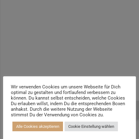
3
Einführung in das
Yogalehrer*in / Yogatherapie Ausbildung M4 400h | +100h
autogene Training
Yogalehrer*in / Yogatherapie Ausbildung M5 500h | +100h /
AYA
Prä- und Postnatal Yogalehrer*in | 100h / AYA & Mama-Baby-
Yogatrainer*in
Kinder und Jugendliche Yogalehrer*in 100h / AYA & Kinder
Yogatherapeut*in / Kinderentspannungstrainer*in
Yin Yogalehrer*in | 100 h & Faszientrainer*in
Hormon Yogalehrer*in / Yogatherapeut*in &
Stressmanagementtrainer*in | 70h
Wir verwenden Cookies um unsere Webseite für Dich
optimal zu gestalten und fortlaufend verbessern zu
Senioren Yogalehrer*in und Therapeut*in 100h &
können. Du kannst selbst entscheiden, welche Cookies
Longevitytrainer*in
Du erlauben willst, indem Du die entsprechenden Boxen
anhakst. Durch die weitere Nutzung der Webseite
Beratung buchen
Business Yogalehrer*in | 100h &
stimmst Du der Verwendung von Cookies zu.
Burnoutpräventionstrainer*in
Alle Cookies akzeptieren
Cookie Einstellung wählen
Meditationsleiter*in | 50h & Achtsamkeitstrainer*in
Yoga Alignmenttrainer*in | 40h