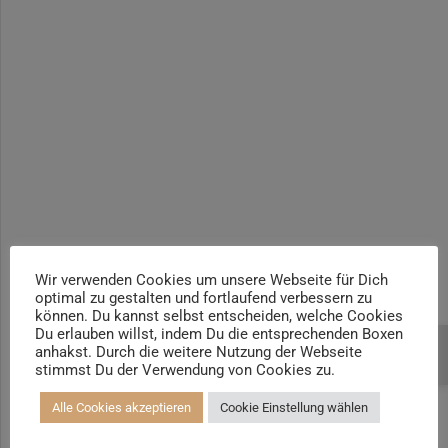
Yogalehrer*in / Yogatherapie Ausbildung M4 400h | +100h
Yogalehrer*in / Yogatherapie Ausbildung M5 500h | +100h /
AYA
Prä- und Postnatal Yogalehrer*in | 100h / AYA & Mama-Baby-
Yogatrainer*in
Kinder und Jugendliche Yogalehrer*in 100h / AYA & Kinder
Yogatherapeut*in / Kinderentspannungstrainer*in
Yin Yogalehrer*in | 100 h & Faszientrainer*in
Hormon Yogalehrer*in / Yogatherapeut*in &
Stressmanagementtrainer*in | 70h
Wir verwenden Cookies um unsere Webseite für Dich
optimal zu gestalten und fortlaufend verbessern zu
Senioren Yogalehrer*in und Therapeut*in 100h &
können. Du kannst selbst entscheiden, welche Cookies
Longevitytrainer*in
Du erlauben willst, indem Du die entsprechenden Boxen
anhakst. Durch die weitere Nutzung der Webseite
Beratung buchen
Business Yogalehrer*in | 100h &
stimmst Du der Verwendung von Cookies zu.
Burnoutpräventionstrainer*in
Alle Cookies akzeptieren
Cookie Einstellung wählen
Meditationsleiter*in | 50h & Achtsamkeitstrainer*in
Yoga Alignmenttrainer*in | 40h