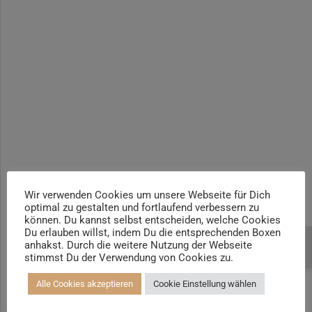
Yogalehrer*in / Yogatherapie Ausbildung M4 400h | +100h
Yogalehrer*in / Yogatherapie Ausbildung M5 500h | +100h /
AYA
Prä- und Postnatal Yogalehrer*in | 100h / AYA & Mama-Baby-
Yogatrainer*in
Kinder und Jugendliche Yogalehrer*in 100h / AYA & Kinder
Yogatherapeut*in / Kinderentspannungstrainer*in
Yin Yogalehrer*in | 100 h & Faszientrainer*in
Hormon Yogalehrer*in / Yogatherapeut*in &
Stressmanagementtrainer*in | 70h
Wir verwenden Cookies um unsere Webseite für Dich
optimal zu gestalten und fortlaufend verbessern zu
Senioren Yogalehrer*in und Therapeut*in 100h &
können. Du kannst selbst entscheiden, welche Cookies
Longevitytrainer*in
Du erlauben willst, indem Du die entsprechenden Boxen
anhakst. Durch die weitere Nutzung der Webseite
Beratung buchen
Business Yogalehrer*in | 100h &
stimmst Du der Verwendung von Cookies zu.
Burnoutpräventionstrainer*in
Alle Cookies akzeptieren
Cookie Einstellung wählen
Meditationsleiter*in | 50h & Achtsamkeitstrainer*in
Yoga Alignmenttrainer*in | 40h