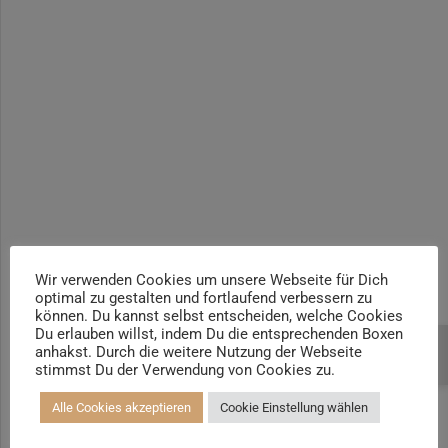
Yogalehrer*in / Yogatherapie Ausbildung M4 400h | +100h
Yogalehrer*in / Yogatherapie Ausbildung M5 500h | +100h /
AYA
Prä- und Postnatal Yogalehrer*in | 100h / AYA & Mama-Baby-
Yogatrainer*in
Kinder und Jugendliche Yogalehrer*in 100h / AYA & Kinder
Yogatherapeut*in / Kinderentspannungstrainer*in
Yin Yogalehrer*in | 100 h & Faszientrainer*in
Hormon Yogalehrer*in / Yogatherapeut*in &
Stressmanagementtrainer*in | 70h
Wir verwenden Cookies um unsere Webseite für Dich
optimal zu gestalten und fortlaufend verbessern zu
Senioren Yogalehrer*in und Therapeut*in 100h &
können. Du kannst selbst entscheiden, welche Cookies
Longevitytrainer*in
Du erlauben willst, indem Du die entsprechenden Boxen
anhakst. Durch die weitere Nutzung der Webseite
Beratung buchen
Business Yogalehrer*in | 100h &
stimmst Du der Verwendung von Cookies zu.
Burnoutpräventionstrainer*in
Alle Cookies akzeptieren
Cookie Einstellung wählen
Meditationsleiter*in | 50h & Achtsamkeitstrainer*in
Yoga Alignmenttrainer*in | 40h