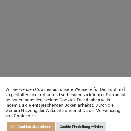
Yogatrainer*in
Kinder und Jugendliche Yogalehrer*in 100h / AYA & Kinder
Yogatherapeut*in / Kinderentspannungstrainer*in
Yin Yogalehrer*in | 100 h & Faszientrainer*in
Hormon Yogalehrer*in / Yogatherapeut*in &
Stressmanagementtrainer*in | 70h
Senioren Yogalehrer*in und Therapeut*in 100h &
Longevitytrainer*in
Business Yogalehrer*in | 100h & Burnoutpräventionstrainer*in
Meditationsleiter*in | 50h & Achtsamkeitstrainer*in
Yoga Alignmenttrainer*in | 40h
Wir verwenden Cookies um unsere Webseite für Dich optimal
zu gestalten und fortlaufend verbessern zu können. Du kannst
Yoga Hilfsmitteltrainer*in Ausbildung | 10 h
selbst entscheiden, welche Cookies Du erlauben willst,
indem Du die entsprechenden Boxen anhakst. Durch die
weitere Nutzung der Webseite stimmst Du der Verwendung
von Cookies zu.
Alle Cookies akzeptieren
Cookie Einstellung wählen