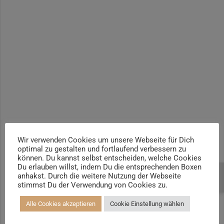
3
Einführung in das
Yogalehrer*in / Yogatherapie Ausbildung M4 400h | +100h
autogene Training
Yogalehrer*in / Yogatherapie Ausbildung M5 500h | +100h /
AYA
Prä- und Postnatal Yogalehrer*in | 100h / AYA & Mama-Baby-
Yogatrainer*in
Kinder und Jugendliche Yogalehrer*in 100h / AYA & Kinder
Yogatherapeut*in / Kinderentspannungstrainer*in
Yin Yogalehrer*in | 100 h & Faszientrainer*in
Hormon Yogalehrer*in / Yogatherapeut*in &
Stressmanagementtrainer*in | 70h
Wir verwenden Cookies um unsere Webseite für Dich
optimal zu gestalten und fortlaufend verbessern zu
Senioren Yogalehrer*in und Therapeut*in 100h &
können. Du kannst selbst entscheiden, welche Cookies
Longevitytrainer*in
Du erlauben willst, indem Du die entsprechenden Boxen
anhakst. Durch die weitere Nutzung der Webseite
Beratung buchen
Business Yogalehrer*in | 100h &
stimmst Du der Verwendung von Cookies zu.
Burnoutpräventionstrainer*in
Alle Cookies akzeptieren
Cookie Einstellung wählen
Meditationsleiter*in | 50h & Achtsamkeitstrainer*in
Yoga Alignmenttrainer*in | 40h