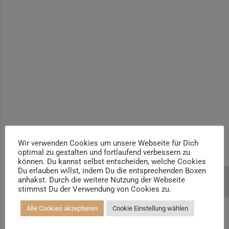
Yogalehrer*in / Yogatherapie Ausbildung M4 400h | +100h
Yogalehrer*in / Yogatherapie Ausbildung M5 500h | +100h /
AYA
Prä- und Postnatal Yogalehrer*in | 100h / AYA & Mama-Baby-
Yogatrainer*in
Kinder und Jugendliche Yogalehrer*in 100h / AYA & Kinder
Yogatherapeut*in / Kinderentspannungstrainer*in
Yin Yogalehrer*in | 100 h & Faszientrainer*in
Hormon Yogalehrer*in / Yogatherapeut*in &
Stressmanagementtrainer*in | 70h
Wir verwenden Cookies um unsere Webseite für Dich
optimal zu gestalten und fortlaufend verbessern zu
Senioren Yogalehrer*in und Therapeut*in 100h &
können. Du kannst selbst entscheiden, welche Cookies
Longevitytrainer*in
Du erlauben willst, indem Du die entsprechenden Boxen
anhakst. Durch die weitere Nutzung der Webseite
Beratung buchen
Business Yogalehrer*in | 100h &
stimmst Du der Verwendung von Cookies zu.
Burnoutpräventionstrainer*in
Alle Cookies akzeptieren
Cookie Einstellung wählen
Meditationsleiter*in | 50h & Achtsamkeitstrainer*in
Yoga Alignmenttrainer*in | 40h