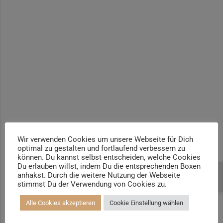
Yogalehrer*in / Yogatherapie Ausbildung M4 400h | +100h
Seal
Yogalehrer*in / Yogatherapie Ausbildung M5 500h | +100h /
AYA
Anleiten der Übung
Prä- und Postnatal Yogalehrer*in | 100h / AYA & Mama-Baby-
Yogatrainer*in
Heel Kicks
Kinder und Jugendliche Yogalehrer*in 100h / AYA & Kinder
Yogatherapeut*in / Kinderentspannungstrainer*in
Anleiten der Übung
Yin Yogalehrer*in | 100 h & Faszientrainer*in
Hormon Yogalehrer*in / Yogatherapeut*in &
Single Leg Kick
Stressmanagementtrainer*in | 70h
Wir verwenden Cookies um unsere Webseite für Dich
optimal zu gestalten und fortlaufend verbessern zu
Senioren Yogalehrer*in und Therapeut*in 100h &
Anleiten der Übung
können. Du kannst selbst entscheiden, welche Cookies
Longevitytrainer*in
Du erlauben willst, indem Du die entsprechenden Boxen
anhakst. Durch die weitere Nutzung der Webseite
Beratung buchen
Business Yogalehrer*in | 100h &
Double Leg Kick
stimmst Du der Verwendung von Cookies zu.
Burnoutpräventionstrainer*in
Alle Cookies akzeptieren
Cookie Einstellung wählen
Meditationsleiter*in | 50h & Achtsamkeitstrainer*in
Anleiten der Übung
Yoga Alignmenttrainer*in | 40h