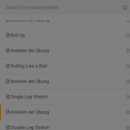
Hundreds
Qualitätsmanagementsysteme DIN ISO 9001 | AZAV | AYA zertifiziert | st
Anleiten der Übung
Start
Unsere Yogale
Roll Up
Anleiten der Übung
WAY Onlinetrainer Akademie
Rolling Like a Ball
Ausbildungsakademie:
Anleiten der Übung
WAY YOGA und WAY Europäische Akademien
sind Marken der MACAMA Medien- und Bildungs-GmbH
Single Leg Stretch
staatlich anerkannt nach §6 Abs.1 WBLVO M-V.
Anleiten der Übung
Verwaltung (Qualitätsmanagementsysteme zertifiziert nach
DIN ISO 9001)
Double Leg Stretch