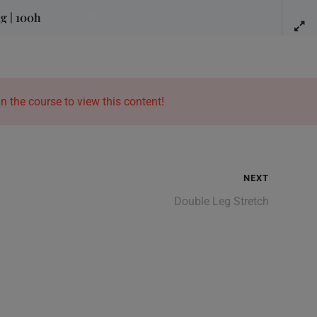
Tel:
06131 - 327 45 23
ng | 100h
sbildungen in Englisch
Karriere
myWAY Login
n the course to view this content!
WAY Fitness Ausbildungen
NEXT
Fitnesstrainer*in Ausbildung | B-Lizenz
Double Leg Stretch
Fitnesstrainer*in Ausbildung | +100h
Fitness- (A-Lizenz) und Faszientrainer*in Ausbildung
Medizinische*r Fitness- & Rehatrainer*in Ausbildung | 50h
Personal Trainer*in Ausbildung | 70h
Rückentrainer*in Ausbildung | 30h
Faszien-Coach Ausbildung | 30h