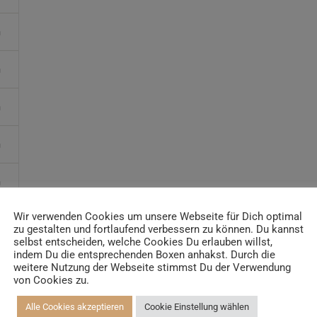
Yogatrainer*in
Kinder und Jugendliche Yogalehrer*in 100h / AYA & Kinder
Yogatherapeut*in / Kinderentspannungstrainer*in
Yin Yogalehrer*in | 100 h & Faszientrainer*in
Hormon Yogalehrer*in / Yogatherapeut*in &
Stressmanagementtrainer*in | 70h
Senioren Yogalehrer*in und Therapeut*in 100h &
Longevitytrainer*in
Business Yogalehrer*in | 100h & Burnoutpräventionstrainer*in
Meditationsleiter*in | 50h & Achtsamkeitstrainer*in
Yoga Alignmenttrainer*in | 40h
Wir verwenden Cookies um unsere Webseite für Dich optimal
zu gestalten und fortlaufend verbessern zu können. Du kannst
Yoga Hilfsmitteltrainer*in Ausbildung | 10 h
selbst entscheiden, welche Cookies Du erlauben willst,
indem Du die entsprechenden Boxen anhakst. Durch die
weitere Nutzung der Webseite stimmst Du der Verwendung
von Cookies zu.
Alle Cookies akzeptieren
Cookie Einstellung wählen