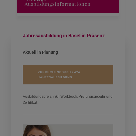
Ausbildungsinformationen
lassen.
Wir lehren einen präzisen Hatha Yoga und
Vinyasa Flow Yoga. Die Ausbildung zum/zur
Jahresausbildung in Basel in Präsenz
Yogalehrer*in steht allen Levels offen. Du
solltest eine Yogapraxis von einem Jahr und ein
Aktuell in Planung
hohes Interesse an Achtsamkeit, ganzheitlicher
Körperarbeit und persönlichem Wachstum
mitbringen.
ZUR BUCHUNG 200H / AYA
JAHRESAUSBILDUNG
Ausbildungspreis, inkl. Workbook, Prüfungsgebühr und
Zertifikat.