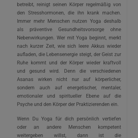
Mensch wurde mit der Flut der täglich im Körper
betreibt, reinigt seinen Körper regelmäßig von
erzeugten Stresshormone nicht mehr fertig, weil
den Stresshormonen, die ihn krank machen.
er sich nicht die Zeit für eine aktive
Immer mehr Menschen nutzen Yoga deshalb
Regeneration genommen hat. Yoga hat vielen
als präventive Gesundheitsvorsorge ohne
Menschen schon geholfen wieder in eine
Nebenwirkungen. Wer mit Yoga beginnt, merkt
natürliche Balance zu finden und das
nach kurzer Zeit, wie sich leere Akkus wieder
homöostatische Gleichgewicht des Körpers zu
aufladen, die Lebensenergie steigt, der Geist zur
erhalten. Immer öfter dienen Yogalehrer*innen
Ruhe kommt und der Körper wieder kraftvoll
Ausbildungen deshalb in erster Linie dem
und gesund wird. Denn die verschiedenen
eigenen Gesundheitsprozess.
Asanas wirken nicht nur auf körperlicher,
sondern auch auf energetischer, mentaler,
Wenn auch Du die transformierende Wirkung
emotionaler und spiritueller Ebene auf die
des Yoga auf Körper, Geist und Seele selbst
Psyche und den Körper der Praktizierenden ein.
erfahren oder diese verantwortungsvoll an
andere weitergeben möchtest, dann ist unsere
Wenn Du Yoga für dich persönlich vertiefen
Yogalehrer*innen Ausbildung in Basel genau
oder an andere Menschen kompetent
das Richtige für Dich. Angeleitet von einem sehr
weitergeben willst, dann ist die