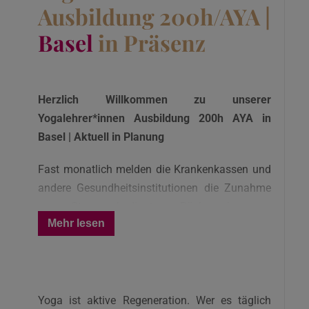
Ausbildung 200h/AYA |
Basel
in Präsenz
Herzlich Willkommen zu unserer
Yogalehrer*innen Ausbildung 200h AYA in
Basel | Aktuell in Planung
Fast monatlich melden die Krankenkassen und
andere Gesundheitsinstitutionen die Zunahme
von Stress bedingten Rückenschmerzen,
Mehr lesen
Burnout Syndrom, Depressionen, Herz-Kreislauf
Krankheiten und Krankheitsbilder des
rheumatischen Formenkreises. Die Mehrzahl
der Betroffenen dieser Krankheiten ist auf
Grund zu starken Stresses krank geworden. Der
Yoga ist aktive Regeneration. Wer es täglich