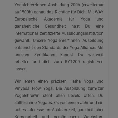
erfahrenen Dozent*innen Team kannst Du dich
Yogalehrer*innen Ausbildung 200h (erweiterbar
in loftartigen Studioräumen, frei von
auf 500h) genau das Richtige für Dich! Mit WAY
Leistungsdruck in die Yogapraxis vertiefen. Von
Europäische Akademie für Yoga und
unseren hochqualifizierten Dozent*innen wirst
ganzheitliche Gesundheit hast Du eine
Du mit viel Herz und Kompetenz in die
international zertifizierte Ausbildungsinstitution
ganzheitliche Lehre des Yoga eingeführt.
gewählt. Unsere Yogalehrer*innen Ausbildung
entspricht den Standards der Yoga Alliance. Mit
Yoga ist aktive Regeneration. Wer es täglich
unseren Zertifikaten kannst Du weltweit
betreibt, reinigt seinen Körper regelmäßig von
arbeiten und dich zum RYT200 registrieren
den Stresshormonen, die ihn krank machen.
lassen.
Immer mehr Menschen nutzen Yoga deshalb
als präventive Gesundheitsvorsorge ohne
Wir lehren einen präzisen Hatha Yoga und
Nebenwirkungen. Wer mit Yoga beginnt, merkt
Vinyasa Flow Yoga. Die Ausbildung zum/zur
nach kurzer Zeit, wie sich leere Akkus wieder
Yogalehrer*in steht allen Levels offen. Du
aufladen, die Lebensenergie steigt, der Geist zur
solltest eine Yogapraxis von einem Jahr und ein
Ruhe kommt und der Körper wieder kraftvoll
hohes Interesse an Achtsamkeit, ganzheitlicher
und gesund wird. Denn die verschiedenen
Körperarbeit und persönlichem Wachstum