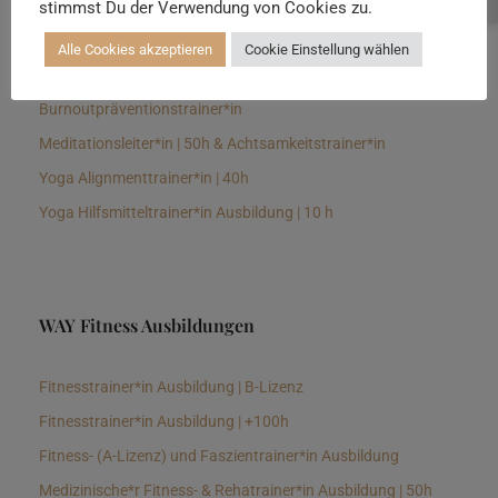
stimmst Du der Verwendung von Cookies zu.
Senioren Yogalehrer*in und Therapeut*in 100h &
Longevitytrainer*in
Alle Cookies akzeptieren
Cookie Einstellung wählen
Business Yogalehrer*in | 100h &
Burnoutpräventionstrainer*in
Meditationsleiter*in | 50h & Achtsamkeitstrainer*in
Yoga Alignmenttrainer*in | 40h
Yoga Hilfsmitteltrainer*in Ausbildung | 10 h
WAY Fitness Ausbildungen
Fitnesstrainer*in Ausbildung | B-Lizenz
Fitnesstrainer*in Ausbildung | +100h
Fitness- (A-Lizenz) und Faszientrainer*in Ausbildung
Medizinische*r Fitness- & Rehatrainer*in Ausbildung | 50h