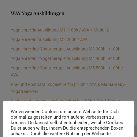
WAY Yoga Ausbildungen
Yogalehrer*in Ausbildung M1 | 100h / AYA + Modul 2
Yogalehrer*in Ausbildung M2 200h / AYA
Yogalehrer*in / Yogatherapie Ausbildung M3 300h | +100h
Yogalehrer*in / Yogatherapie Ausbildung M4 400h | +100h
Yogalehrer*in / Yogatherapie Ausbildung M5 500h | +100h /
AYA
Prä- und Postnatal Yogalehrer*in | 100h / AYA & Mama-Baby-
Yogatrainer*in
Kinder und Jugendliche Yogalehrer*in 100h / AYA & Kinder
Yogatherapeut*in / Kinderentspannungstrainer*in
Wir verwenden Cookies um unsere Webseite für Dich
optimal zu gestalten und fortlaufend verbessern zu
Yin Yogalehrer*in | 100 h & Faszientrainer*in
können. Du kannst selbst entscheiden, welche Cookies
Hormon Yogalehrer*in / Yogatherapeut*in &
Du erlauben willst, indem Du die entsprechenden Boxen
anhakst. Durch die weitere Nutzung der Webseite
Beratung buchen
Stressmanagementtrainer*in | 70h