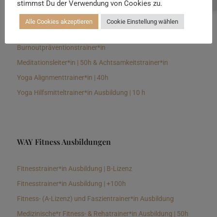
stimmst Du der Verwendung von Cookies zu.
Senioren Yogalehrer*in und Therapeut*in 100h &
Longevitytrainer*in
Alle Cookies akzeptieren
Cookie Einstellung wählen
Business Yogalehrer*in | 100h &
Burnoutpräventionstrainer*in
Meditationsleiter*in | 50h & Achtsamkeitstrainer*in
Yoga Alignmenttrainer*in | 40h
Yoga Hilfsmitteltrainer*in Ausbildung | 10 h
WAY Fitness Ausbildungen
Fitnesstrainer*in Ausbildung | B-Lizenz
Fitnesstrainer*in Ausbildung | +100h
Fitness- (A-Lizenz) und Faszientrainer*in Ausbildung
Medizinische*r Fitness- & Rehatrainer*in Ausbildung | 50h