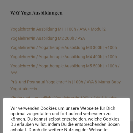
WAY Yoga Ausbildungen
Yogalehrer*in Ausbildung M1 | 100h / AYA + Modul 2
Yogalehrer*in Ausbildung M2 200h / AYA
Yogalehrer*in / Yogatherapie Ausbildung M3 300h | +100h
Yogalehrer*in / Yogatherapie Ausbildung M4 400h | +100h
Yogalehrer*in / Yogatherapie Ausbildung M5 500h | +100h /
AYA
Prä- und Postnatal Yogalehrer*in | 100h / AYA & Mama-Baby-
Yogatrainer*in
Kinder und Jugendliche Yogalehrer*in 100h / AYA & Kinder
Yogatherapeut*in / Kinderentspannungstrainer*in
Wir verwenden Cookies um unsere Webseite für Dich
optimal zu gestalten und fortlaufend verbessern zu
Yin Yogalehrer*in | 100 h & Faszientrainer*in
können. Du kannst selbst entscheiden, welche Cookies
Hormon Yogalehrer*in / Yogatherapeut*in &
Du erlauben willst, indem Du die entsprechenden Boxen
anhakst. Durch die weitere Nutzung der Webseite
Beratung buchen
Stressmanagementtrainer*in | 70h