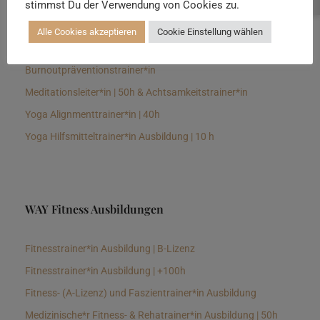
stimmst Du der Verwendung von Cookies zu.
Senioren Yogalehrer*in und Therapeut*in 100h &
Longevitytrainer*in
Alle Cookies akzeptieren
Cookie Einstellung wählen
Business Yogalehrer*in | 100h &
Burnoutpräventionstrainer*in
Meditationsleiter*in | 50h & Achtsamkeitstrainer*in
Yoga Alignmenttrainer*in | 40h
Yoga Hilfsmitteltrainer*in Ausbildung | 10 h
WAY Fitness Ausbildungen
Fitnesstrainer*in Ausbildung | B-Lizenz
Fitnesstrainer*in Ausbildung | +100h
Fitness- (A-Lizenz) und Faszientrainer*in Ausbildung
Medizinische*r Fitness- & Rehatrainer*in Ausbildung | 50h