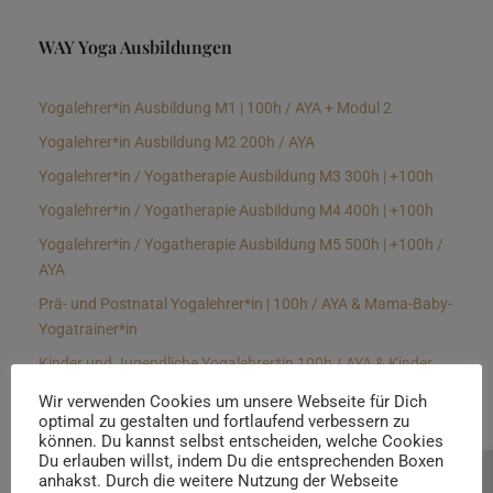
WAY Yoga Ausbildungen
Yogalehrer*in Ausbildung M1 | 100h / AYA + Modul 2
Yogalehrer*in Ausbildung M2 200h / AYA
Yogalehrer*in / Yogatherapie Ausbildung M3 300h | +100h
Yogalehrer*in / Yogatherapie Ausbildung M4 400h | +100h
Yogalehrer*in / Yogatherapie Ausbildung M5 500h | +100h /
AYA
Prä- und Postnatal Yogalehrer*in | 100h / AYA & Mama-Baby-
Yogatrainer*in
Kinder und Jugendliche Yogalehrer*in 100h / AYA & Kinder
Yogatherapeut*in / Kinderentspannungstrainer*in
Wir verwenden Cookies um unsere Webseite für Dich
optimal zu gestalten und fortlaufend verbessern zu
Yin Yogalehrer*in | 100 h & Faszientrainer*in
können. Du kannst selbst entscheiden, welche Cookies
Hormon Yogalehrer*in / Yogatherapeut*in &
Du erlauben willst, indem Du die entsprechenden Boxen
anhakst. Durch die weitere Nutzung der Webseite
Beratung buchen
Stressmanagementtrainer*in | 70h