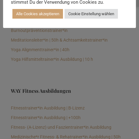
stimmst Du der Verwendung von Cookies zu.
Senioren Yogalehrer*in und Therapeut*in 100h &
Longevitytrainer*in
Alle Cookies akzeptieren
Cookie Einstellung wählen
Business Yogalehrer*in | 100h &
Burnoutpräventionstrainer*in
Meditationsleiter*in | 50h & Achtsamkeitstrainer*in
Yoga Alignmenttrainer*in | 40h
Yoga Hilfsmitteltrainer*in Ausbildung | 10 h
WAY Fitness Ausbildungen
Fitnesstrainer*in Ausbildung | B-Lizenz
Fitnesstrainer*in Ausbildung | +100h
Fitness- (A-Lizenz) und Faszientrainer*in Ausbildung
Medizinische*r Fitness- & Rehatrainer*in Ausbildung | 50h