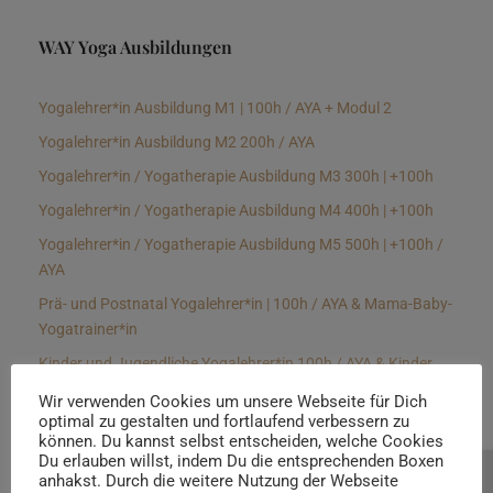
WAY Yoga Ausbildungen
Yogalehrer*in Ausbildung M1 | 100h / AYA + Modul 2
Yogalehrer*in Ausbildung M2 200h / AYA
Yogalehrer*in / Yogatherapie Ausbildung M3 300h | +100h
Yogalehrer*in / Yogatherapie Ausbildung M4 400h | +100h
Yogalehrer*in / Yogatherapie Ausbildung M5 500h | +100h /
AYA
Prä- und Postnatal Yogalehrer*in | 100h / AYA & Mama-Baby-
Yogatrainer*in
Kinder und Jugendliche Yogalehrer*in 100h / AYA & Kinder
Yogatherapeut*in / Kinderentspannungstrainer*in
Wir verwenden Cookies um unsere Webseite für Dich
optimal zu gestalten und fortlaufend verbessern zu
Yin Yogalehrer*in | 100 h & Faszientrainer*in
können. Du kannst selbst entscheiden, welche Cookies
Hormon Yogalehrer*in / Yogatherapeut*in &
Du erlauben willst, indem Du die entsprechenden Boxen
anhakst. Durch die weitere Nutzung der Webseite
Beratung buchen
Stressmanagementtrainer*in | 70h