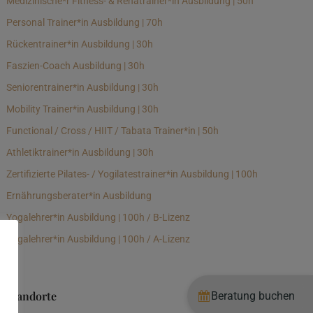
Medizinische*r Fitness- & Rehatrainer*in Ausbildung | 50h
Personal Trainer*in Ausbildung | 70h
Rückentrainer*in Ausbildung | 30h
Faszien-Coach Ausbildung | 30h
Seniorentrainer*in Ausbildung | 30h
Mobility Trainer*in Ausbildung | 30h
Functional / Cross / HIIT / Tabata Trainer*in | 50h
Athletiktrainer*in Ausbildung | 30h
Zertifizierte Pilates- / Yogilatestrainer*in Ausbildung | 100h
Ernährungsberater*in Ausbildung
Yogalehrer*in Ausbildung | 100h / B-Lizenz
Yogalehrer*in Ausbildung | 100h / A-Lizenz
Standorte
Beratung buchen