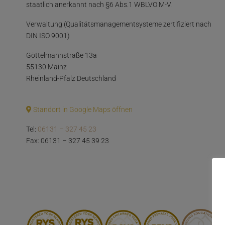
staatlich anerkannt nach §6 Abs.1 WBLVO M-V.
Verwaltung (Qualitätsmanagementsysteme zertifiziert nach
DIN ISO 9001)
Göttelmannstraße 13a
55130 Mainz
Rheinland-Pfalz Deutschland
Standort in Google Maps öffnen
Tel:
06131 – 327 45 23
Fax: 06131 – 327 45 39 23