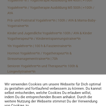
Yogalehrer*in / Yogatherapie Ausbildung M4 400h | +100h
Yogalehrer*in / Yogatherapie Ausbildung M5 500h | +100h /
AYA
Prä- und Postnatal Yogalehrer*in | 100h / AYA & Mama-Baby-
Yogatrainer*in
Kinder und Jugendliche Yogalehrer*in 100h / AYA & Kinder
Yogatherapeut*in / Kinderentspannungstrainer*in
Yin Yogalehrer*in | 100 h & Faszientrainer*in
Hormon Yogalehrer*in / Yogatherapeut*in &
Stressmanagementtrainer*in | 70h
Senioren Yogalehrer*in und Therapeut*in 100h &
Longevitytrainer*in
Business Yogalehrer*in | 100h & Burnoutpräventionstrainer*in
Wir verwenden Cookies um unsere Webseite für Dich optimal
Meditationsleiter*in | 50h & Achtsamkeitstrainer*in
zu gestalten und fortlaufend verbessern zu können. Du kannst
selbst entscheiden, welche Cookies Du erlauben willst,
Yoga Alignmenttrainer*in | 40h
indem Du die entsprechenden Boxen anhakst. Durch die
Yoga Hilfsmitteltrainer*in Ausbildung | 10 h
weitere Nutzung der Webseite stimmst Du der Verwendung
von Cookies zu.