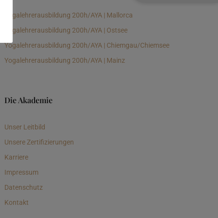
Yogalehrerausbildung 200h/AYA | Mallorca
Yogalehrerausbildung 200h/AYA | Ostsee
Yogalehrerausbildung 200h/AYA | Chiemgau/Chiemsee
Yogalehrerausbildung 200h/AYA | Mainz
Die Akademie
Unser Leitbild
Unsere Zertifizierungen
Karriere
Impressum
Datenschutz
Kontakt