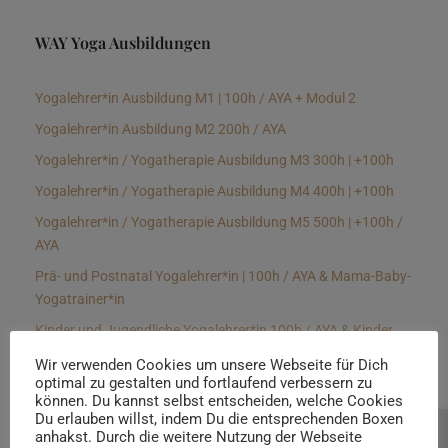
WAY Yoga Ausbildungen
Yogalehrer*in Ausbildung M1 | 100h / AYA + Modul 2
Yogalehrer*in Ausbildung M2 200h / AYA
Yogalehrer*in / Yogatherapie Ausbildung M3 300h | +100h
Yogalehrer*in / Yogatherapie Ausbildung M4 400h | +100h
Yogalehrer*in / Yogatherapie Ausbildung M5 500h | +100h /
AYA
Prä- und Postnatal Yogalehrer*in | 100h / AYA & Mama-Baby-
Yogatrainer*in
Kinder und Jugendliche Yogalehrer*in 100h / AYA & Kinder
Yogatherapeut*in / Kinderentspannungstrainer*in
Wir verwenden Cookies um unsere Webseite für Dich
optimal zu gestalten und fortlaufend verbessern zu
Yin Yogalehrer*in | 100 h & Faszientrainer*in
können. Du kannst selbst entscheiden, welche Cookies
Hormon Yogalehrer*in / Yogatherapeut*in &
Du erlauben willst, indem Du die entsprechenden Boxen
anhakst. Durch die weitere Nutzung der Webseite
Beratung buchen
Stressmanagementtrainer*in | 70h