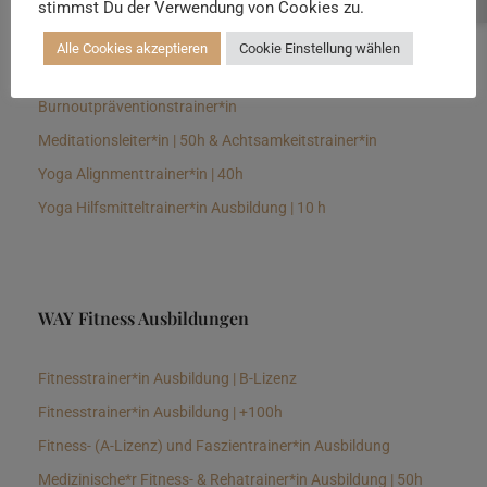
stimmst Du der Verwendung von Cookies zu.
Senioren Yogalehrer*in und Therapeut*in 100h &
Longevitytrainer*in
Alle Cookies akzeptieren
Cookie Einstellung wählen
Business Yogalehrer*in | 100h &
Burnoutpräventionstrainer*in
Meditationsleiter*in | 50h & Achtsamkeitstrainer*in
Yoga Alignmenttrainer*in | 40h
Yoga Hilfsmitteltrainer*in Ausbildung | 10 h
WAY Fitness Ausbildungen
Fitnesstrainer*in Ausbildung | B-Lizenz
Fitnesstrainer*in Ausbildung | +100h
Fitness- (A-Lizenz) und Faszientrainer*in Ausbildung
Medizinische*r Fitness- & Rehatrainer*in Ausbildung | 50h