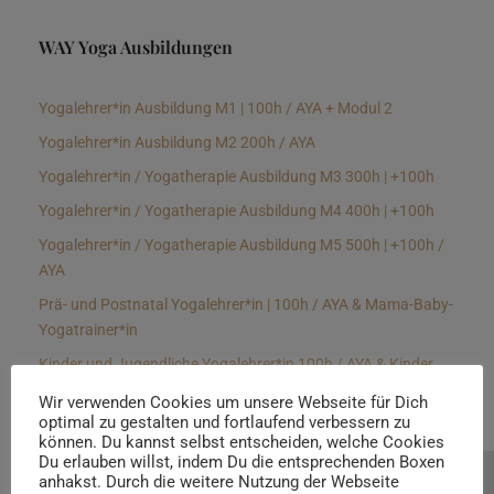
WAY Yoga Ausbildungen
Yogalehrer*in Ausbildung M1 | 100h / AYA + Modul 2
Yogalehrer*in Ausbildung M2 200h / AYA
Yogalehrer*in / Yogatherapie Ausbildung M3 300h | +100h
Yogalehrer*in / Yogatherapie Ausbildung M4 400h | +100h
Yogalehrer*in / Yogatherapie Ausbildung M5 500h | +100h /
AYA
Prä- und Postnatal Yogalehrer*in | 100h / AYA & Mama-Baby-
Yogatrainer*in
Kinder und Jugendliche Yogalehrer*in 100h / AYA & Kinder
Yogatherapeut*in / Kinderentspannungstrainer*in
Wir verwenden Cookies um unsere Webseite für Dich
optimal zu gestalten und fortlaufend verbessern zu
Yin Yogalehrer*in | 100 h & Faszientrainer*in
können. Du kannst selbst entscheiden, welche Cookies
Hormon Yogalehrer*in / Yogatherapeut*in &
Du erlauben willst, indem Du die entsprechenden Boxen
anhakst. Durch die weitere Nutzung der Webseite
Beratung buchen
Stressmanagementtrainer*in | 70h