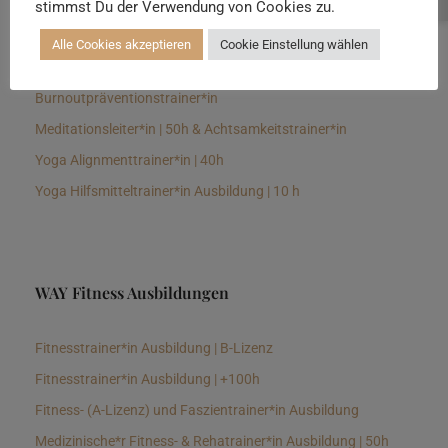
stimmst Du der Verwendung von Cookies zu.
Senioren Yogalehrer*in und Therapeut*in 100h &
Longevitytrainer*in
Alle Cookies akzeptieren
Cookie Einstellung wählen
Business Yogalehrer*in | 100h &
Burnoutpräventionstrainer*in
Meditationsleiter*in | 50h & Achtsamkeitstrainer*in
Yoga Alignmenttrainer*in | 40h
Yoga Hilfsmitteltrainer*in Ausbildung | 10 h
WAY Fitness Ausbildungen
Fitnesstrainer*in Ausbildung | B-Lizenz
Fitnesstrainer*in Ausbildung | +100h
Fitness- (A-Lizenz) und Faszientrainer*in Ausbildung
Medizinische*r Fitness- & Rehatrainer*in Ausbildung | 50h