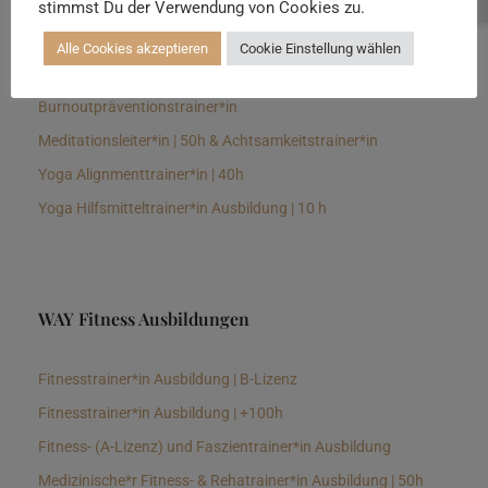
stimmst Du der Verwendung von Cookies zu.
Senioren Yogalehrer*in und Therapeut*in 100h &
Longevitytrainer*in
Alle Cookies akzeptieren
Cookie Einstellung wählen
Business Yogalehrer*in | 100h &
Burnoutpräventionstrainer*in
Meditationsleiter*in | 50h & Achtsamkeitstrainer*in
Yoga Alignmenttrainer*in | 40h
Yoga Hilfsmitteltrainer*in Ausbildung | 10 h
WAY Fitness Ausbildungen
Fitnesstrainer*in Ausbildung | B-Lizenz
Fitnesstrainer*in Ausbildung | +100h
Fitness- (A-Lizenz) und Faszientrainer*in Ausbildung
Medizinische*r Fitness- & Rehatrainer*in Ausbildung | 50h