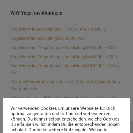
WAY Yoga Ausbildungen
Yogalehrer*in Ausbildung M1 | 100h / AYA + Modul 2
Yogalehrer*in Ausbildung M2 200h / AYA
Yogalehrer*in / Yogatherapie Ausbildung M3 300h | +100h
Yogalehrer*in / Yogatherapie Ausbildung M4 400h | +100h
Yogalehrer*in / Yogatherapie Ausbildung M5 500h | +100h /
AYA
Prä- und Postnatal Yogalehrer*in | 100h / AYA & Mama-Baby-
Yogatrainer*in
Kinder und Jugendliche Yogalehrer*in 100h / AYA & Kinder
Yogatherapeut*in / Kinderentspannungstrainer*in
Wir verwenden Cookies um unsere Webseite für Dich
optimal zu gestalten und fortlaufend verbessern zu
Yin Yogalehrer*in | 100 h & Faszientrainer*in
können. Du kannst selbst entscheiden, welche Cookies
Hormon Yogalehrer*in / Yogatherapeut*in &
Du erlauben willst, indem Du die entsprechenden Boxen
anhakst. Durch die weitere Nutzung der Webseite
Beratung buchen
Stressmanagementtrainer*in | 70h