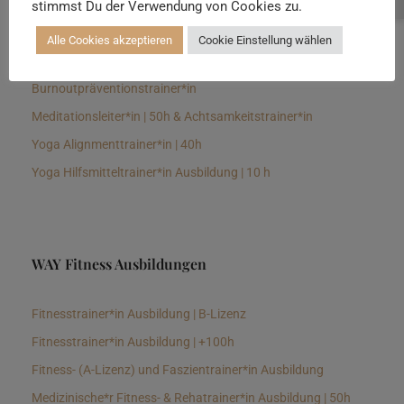
stimmst Du der Verwendung von Cookies zu.
Senioren Yogalehrer*in und Therapeut*in 100h &
Longevitytrainer*in
Alle Cookies akzeptieren
Cookie Einstellung wählen
Business Yogalehrer*in | 100h &
Burnoutpräventionstrainer*in
Meditationsleiter*in | 50h & Achtsamkeitstrainer*in
Yoga Alignmenttrainer*in | 40h
Yoga Hilfsmitteltrainer*in Ausbildung | 10 h
WAY Fitness Ausbildungen
Fitnesstrainer*in Ausbildung | B-Lizenz
Fitnesstrainer*in Ausbildung | +100h
Fitness- (A-Lizenz) und Faszientrainer*in Ausbildung
Medizinische*r Fitness- & Rehatrainer*in Ausbildung | 50h