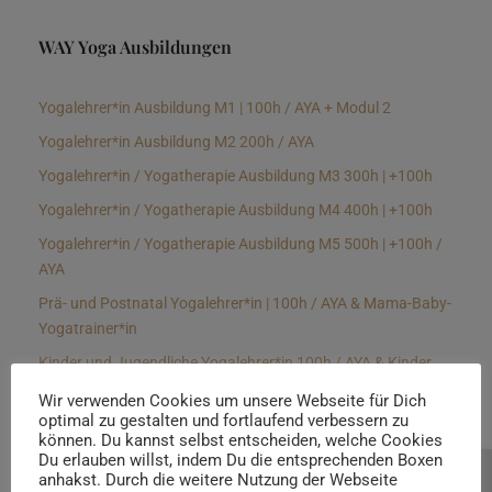
WAY Yoga Ausbildungen
Yogalehrer*in Ausbildung M1 | 100h / AYA + Modul 2
Yogalehrer*in Ausbildung M2 200h / AYA
Yogalehrer*in / Yogatherapie Ausbildung M3 300h | +100h
Yogalehrer*in / Yogatherapie Ausbildung M4 400h | +100h
Yogalehrer*in / Yogatherapie Ausbildung M5 500h | +100h /
AYA
Prä- und Postnatal Yogalehrer*in | 100h / AYA & Mama-Baby-
Yogatrainer*in
Kinder und Jugendliche Yogalehrer*in 100h / AYA & Kinder
Yogatherapeut*in / Kinderentspannungstrainer*in
Wir verwenden Cookies um unsere Webseite für Dich
optimal zu gestalten und fortlaufend verbessern zu
Yin Yogalehrer*in | 100 h & Faszientrainer*in
können. Du kannst selbst entscheiden, welche Cookies
Hormon Yogalehrer*in / Yogatherapeut*in &
Du erlauben willst, indem Du die entsprechenden Boxen
anhakst. Durch die weitere Nutzung der Webseite
Beratung buchen
Stressmanagementtrainer*in | 70h