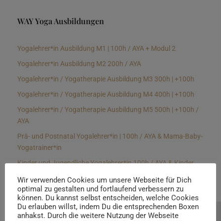
WAY Yoga Ausbildungen
Yogalehrer*in Ausbildung M1 | 100h / AYA + Modul 2
Yogalehrer*in Ausbildung M2 200h / AYA
Yogalehrer*in / Yogatherapie Ausbildung M3 300h | +100h
Yogalehrer*in / Yogatherapie Ausbildung M4 400h | +100h
Yogalehrer*in / Yogatherapie Ausbildung M5 500h | +100h /
AYA
Prä- und Postnatal Yogalehrer*in | 100h / AYA & Mama-Baby-
Yogatrainer*in
Kinder und Jugendliche Yogalehrer*in 100h / AYA & Kinder
Yogatherapeut*in / Kinderentspannungstrainer*in
Wir verwenden Cookies um unsere Webseite für Dich
optimal zu gestalten und fortlaufend verbessern zu
Yin Yogalehrer*in | 100 h & Faszientrainer*in
können. Du kannst selbst entscheiden, welche Cookies
Hormon Yogalehrer*in / Yogatherapeut*in &
Du erlauben willst, indem Du die entsprechenden Boxen
anhakst. Durch die weitere Nutzung der Webseite
Beratung buchen
Stressmanagementtrainer*in | 70h