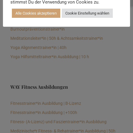
stimmst Du der Verwendung von Cookies zu.
Senioren Yogalehrer*in und Therapeut*in 100h &
Longevitytrainer*in
Alle Cookies akzeptieren
Cookie Einstellung wählen
Business Yogalehrer*in | 100h &
Burnoutpräventionstrainer*in
Meditationsleiter*in | 50h & Achtsamkeitstrainer*in
Yoga Alignmenttrainer*in | 40h
Yoga Hilfsmitteltrainer*in Ausbildung | 10 h
WAY Fitness Ausbildungen
Fitnesstrainer*in Ausbildung | B-Lizenz
Fitnesstrainer*in Ausbildung | +100h
Fitness- (A-Lizenz) und Faszientrainer*in Ausbildung
Medizinische*r Fitness- & Rehatrainer*in Ausbildung | 50h