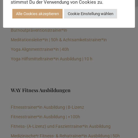
stimmst Du der Verwendung von Cookies zu.
Senioren Yogalehrer*in und Therapeut*in 100h &
Longevitytrainer*in
Alle Cookies akzeptieren
Cookie Einstellung wählen
Business Yogalehrer*in | 100h &
Burnoutpräventionstrainer*in
Meditationsleiter*in | 50h & Achtsamkeitstrainer*in
Yoga Alignmenttrainer*in | 40h
Yoga Hilfsmitteltrainer*in Ausbildung | 10 h
WAY Fitness Ausbildungen
Fitnesstrainer*in Ausbildung | B-Lizenz
Fitnesstrainer*in Ausbildung | +100h
Fitness- (A-Lizenz) und Faszientrainer*in Ausbildung
Medizinische*r Fitness- & Rehatrainer*in Ausbildung | 50h