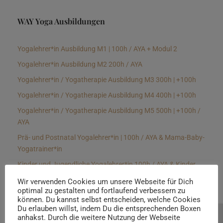
WAY Yoga Ausbildungen
Yogalehrer*in Ausbildung M1 | 100h / AYA + Modul 2
Yogalehrer*in Ausbildung M2 200h / AYA
Yogalehrer*in / Yogatherapie Ausbildung M3 300h | +100h
Yogalehrer*in / Yogatherapie Ausbildung M4 400h | +100h
Yogalehrer*in / Yogatherapie Ausbildung M5 500h | +100h /
AYA
Prä- und Postnatal Yogalehrer*in | 100h / AYA & Mama-Baby-
Yogatrainer*in
Kinder und Jugendliche Yogalehrer*in 100h / AYA & Kinder
Yogatherapeut*in / Kinderentspannungstrainer*in
Wir verwenden Cookies um unsere Webseite für Dich
optimal zu gestalten und fortlaufend verbessern zu
Yin Yogalehrer*in | 100 h & Faszientrainer*in
können. Du kannst selbst entscheiden, welche Cookies
Hormon Yogalehrer*in / Yogatherapeut*in &
Du erlauben willst, indem Du die entsprechenden Boxen
anhakst. Durch die weitere Nutzung der Webseite
Beratung buchen
Stressmanagementtrainer*in | 70h