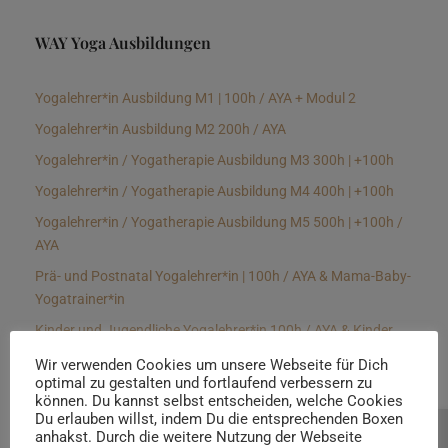
WAY Yoga Ausbildungen
Yogalehrer*in Ausbildung M1 | 100h / AYA + Modul 2
Yogalehrer*in Ausbildung M2 200h / AYA
Yogalehrer*in / Yogatherapie Ausbildung M3 300h | +100h
Yogalehrer*in / Yogatherapie Ausbildung M4 400h | +100h
Yogalehrer*in / Yogatherapie Ausbildung M5 500h | +100h /
AYA
Prä- und Postnatal Yogalehrer*in | 100h / AYA & Mama-Baby-
Yogatrainer*in
Kinder und Jugendliche Yogalehrer*in 100h / AYA & Kinder
Yogatherapeut*in / Kinderentspannungstrainer*in
Wir verwenden Cookies um unsere Webseite für Dich
optimal zu gestalten und fortlaufend verbessern zu
Yin Yogalehrer*in | 100 h & Faszientrainer*in
können. Du kannst selbst entscheiden, welche Cookies
Hormon Yogalehrer*in / Yogatherapeut*in &
Du erlauben willst, indem Du die entsprechenden Boxen
anhakst. Durch die weitere Nutzung der Webseite
Beratung buchen
Stressmanagementtrainer*in | 70h