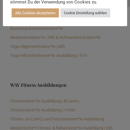
stimmst Du der Verwendung von Cookies zu.
Senioren Yogalehrer*in und Therapeut*in 100h &
Longevitytrainer*in
Alle Cookies akzeptieren
Cookie Einstellung wählen
Business Yogalehrer*in | 100h &
Burnoutpräventionstrainer*in
Meditationsleiter*in | 50h & Achtsamkeitstrainer*in
Yoga Alignmenttrainer*in | 40h
Yoga Hilfsmitteltrainer*in Ausbildung | 10 h
WAY Fitness Ausbildungen
Fitnesstrainer*in Ausbildung | B-Lizenz
Fitnesstrainer*in Ausbildung | +100h
Fitness- (A-Lizenz) und Faszientrainer*in Ausbildung
Medizinische*r Fitness- & Rehatrainer*in Ausbildung | 50h