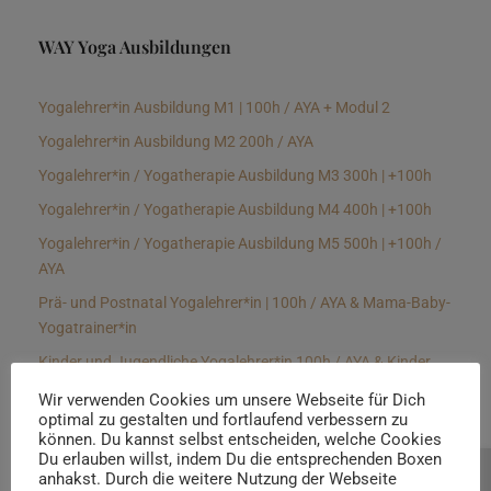
WAY Yoga Ausbildungen
Yogalehrer*in Ausbildung M1 | 100h / AYA + Modul 2
Yogalehrer*in Ausbildung M2 200h / AYA
Yogalehrer*in / Yogatherapie Ausbildung M3 300h | +100h
Yogalehrer*in / Yogatherapie Ausbildung M4 400h | +100h
Yogalehrer*in / Yogatherapie Ausbildung M5 500h | +100h /
AYA
Prä- und Postnatal Yogalehrer*in | 100h / AYA & Mama-Baby-
Yogatrainer*in
Kinder und Jugendliche Yogalehrer*in 100h / AYA & Kinder
Yogatherapeut*in / Kinderentspannungstrainer*in
Wir verwenden Cookies um unsere Webseite für Dich
optimal zu gestalten und fortlaufend verbessern zu
Yin Yogalehrer*in | 100 h & Faszientrainer*in
können. Du kannst selbst entscheiden, welche Cookies
Hormon Yogalehrer*in / Yogatherapeut*in &
Du erlauben willst, indem Du die entsprechenden Boxen
anhakst. Durch die weitere Nutzung der Webseite
Beratung buchen
Stressmanagementtrainer*in | 70h