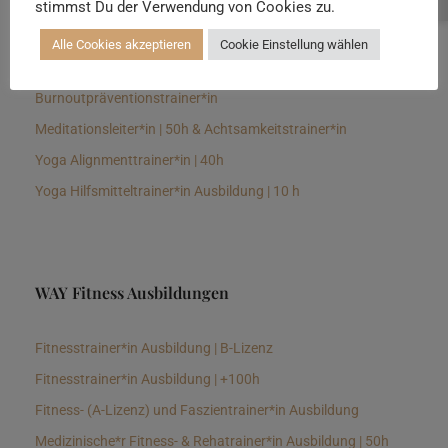
stimmst Du der Verwendung von Cookies zu.
Senioren Yogalehrer*in und Therapeut*in 100h &
Longevitytrainer*in
Alle Cookies akzeptieren
Cookie Einstellung wählen
Business Yogalehrer*in | 100h &
Burnoutpräventionstrainer*in
Meditationsleiter*in | 50h & Achtsamkeitstrainer*in
Yoga Alignmenttrainer*in | 40h
Yoga Hilfsmitteltrainer*in Ausbildung | 10 h
WAY Fitness Ausbildungen
Fitnesstrainer*in Ausbildung | B-Lizenz
Fitnesstrainer*in Ausbildung | +100h
Fitness- (A-Lizenz) und Faszientrainer*in Ausbildung
Medizinische*r Fitness- & Rehatrainer*in Ausbildung | 50h