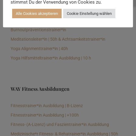
stimmst Du der Verwendung von Cookies zu.
Senioren Yogalehrer*in und Therapeut*in 100h &
Longevitytrainer*in
Alle Cookies akzeptieren
Cookie Einstellung wählen
Business Yogalehrer*in | 100h &
Burnoutpräventionstrainer*in
Meditationsleiter*in | 50h & Achtsamkeitstrainer*in
Yoga Alignmenttrainer*in | 40h
Yoga Hilfsmitteltrainer*in Ausbildung | 10 h
WAY Fitness Ausbildungen
Fitnesstrainer*in Ausbildung | B-Lizenz
Fitnesstrainer*in Ausbildung | +100h
Fitness- (A-Lizenz) und Faszientrainer*in Ausbildung
Medizinische*r Fitness- & Rehatrainer*in Ausbildung | 50h