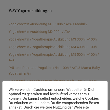
WAY Yoga Ausbildungen
Yogalehrer*in Ausbildung M1 | 100h / AYA + Modul 2
Yogalehrer*in Ausbildung M2 200h / AYA
Yogalehrer*in / Yogatherapie Ausbildung M3 300h | +100h
Yogalehrer*in / Yogatherapie Ausbildung M4 400h | +100h
Yogalehrer*in / Yogatherapie Ausbildung M5 500h | +100h /
AYA
Prä- und Postnatal Yogalehrer*in | 100h / AYA & Mama-Baby-
Yogatrainer*in
Kinder und Jugendliche Yogalehrer*in 100h / AYA & Kinder
Yogatherapeut*in / Kinderentspannungstrainer*in
Wir verwenden Cookies um unsere Webseite für Dich
optimal zu gestalten und fortlaufend verbessern zu
Yin Yogalehrer*in | 100 h & Faszientrainer*in
können. Du kannst selbst entscheiden, welche Cookies
Hormon Yogalehrer*in / Yogatherapeut*in &
Du erlauben willst, indem Du die entsprechenden Boxen
anhakst. Durch die weitere Nutzung der Webseite
Beratung buchen
Stressmanagementtrainer*in | 70h