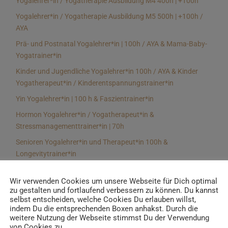
Yogalehrer*in / Yogatherapie Ausbildung M4 400h | +100h
Yogalehrer*in / Yogatherapie Ausbildung M5 500h | +100h /
AYA
Prä- und Postnatal Yogalehrer*in | 100h / AYA & Mama-Baby-
Yogatrainer*in
Kinder und Jugendliche Yogalehrer*in 100h / AYA & Kinder
Yogatherapeut*in / Kinderentspannungstrainer*in
Yin Yogalehrer*in | 100 h & Faszientrainer*in
Hormon Yogalehrer*in / Yogatherapeut*in &
Stressmanagementtrainer*in | 70h
Senioren Yogalehrer*in und Therapeut*in 100h &
Longevitytrainer*in
Business Yogalehrer*in | 100h & Burnoutpräventionstrainer*in
Wir verwenden Cookies um unsere Webseite für Dich optimal
Meditationsleiter*in | 50h & Achtsamkeitstrainer*in
zu gestalten und fortlaufend verbessern zu können. Du kannst
selbst entscheiden, welche Cookies Du erlauben willst,
Yoga Alignmenttrainer*in | 40h
indem Du die entsprechenden Boxen anhakst. Durch die
Yoga Hilfsmitteltrainer*in Ausbildung | 10 h
weitere Nutzung der Webseite stimmst Du der Verwendung
von Cookies zu.