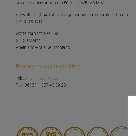
staatlich anerkannt nach §6 Abs.1 WBLVO M-V.
Verwaltung (Qualitätsmanagementsysteme zertifiziert nach
DIN ISO 9001)
Göttelmannstraße 13a
55130 Mainz
Rheinland-Pfalz Deutschland
Standort in Google Maps öffnen
Tel:
06131 – 327 45 23
Fax: 06131 – 327 45 39 23