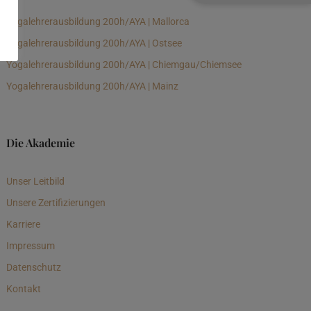
Yogalehrerausbildung 200h/AYA | Mallorca
Yogalehrerausbildung 200h/AYA | Ostsee
Yogalehrerausbildung 200h/AYA | Chiemgau/Chiemsee
Yogalehrerausbildung 200h/AYA | Mainz
Die Akademie
Unser Leitbild
Unsere Zertifizierungen
Karriere
Impressum
Datenschutz
Kontakt