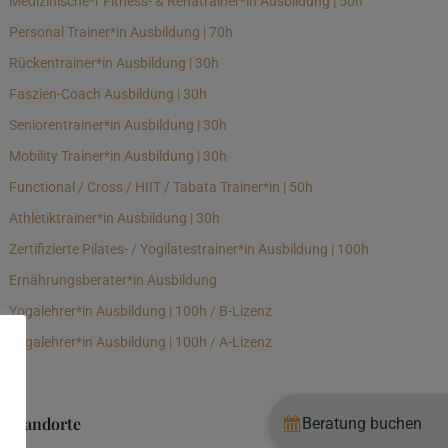
Medizinische*r Fitness- & Rehatrainer*in Ausbildung | 50h
Personal Trainer*in Ausbildung | 70h
Rückentrainer*in Ausbildung | 30h
Faszien-Coach Ausbildung | 30h
Seniorentrainer*in Ausbildung | 30h
Mobility Trainer*in Ausbildung | 30h
Functional / Cross / HIIT / Tabata Trainer*in | 50h
Athletiktrainer*in Ausbildung | 30h
Zertifizierte Pilates- / Yogilatestrainer*in Ausbildung | 100h
Ernährungsberater*in Ausbildung
Yogalehrer*in Ausbildung | 100h / B-Lizenz
Yogalehrer*in Ausbildung | 100h / A-Lizenz
Standorte
Beratung buchen