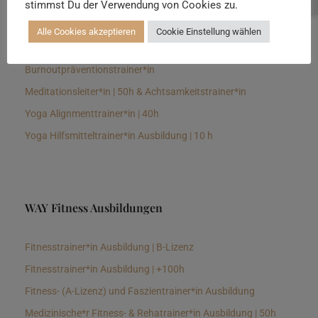
stimmst Du der Verwendung von Cookies zu.
Senioren Yogalehrer*in und Therapeut*in 100h &
Longevitytrainer*in
Alle Cookies akzeptieren
Cookie Einstellung wählen
Business Yogalehrer*in | 100h &
Burnoutpräventionstrainer*in
Meditationsleiter*in | 50h & Achtsamkeitstrainer*in
Yoga Alignmenttrainer*in | 40h
Yoga Hilfsmitteltrainer*in Ausbildung | 10 h
WAY Fitness Ausbildungen
Fitnesstrainer*in Ausbildung | B-Lizenz
Fitnesstrainer*in Ausbildung | +100h
Fitness- (A-Lizenz) und Faszientrainer*in Ausbildung
Medizinische*r Fitness- & Rehatrainer*in Ausbildung | 50h