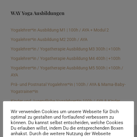
WAY Yoga Ausbildungen
Yogalehrer*in Ausbildung M1 | 100h / AYA + Modul 2
Yogalehrer*in Ausbildung M2 200h / AYA
Yogalehrer*in / Yogatherapie Ausbildung M3 300h | +100h
Yogalehrer*in / Yogatherapie Ausbildung M4 400h | +100h
Yogalehrer*in / Yogatherapie Ausbildung M5 500h | +100h /
AYA
Prä- und Postnatal Yogalehrer*in | 100h / AYA & Mama-Baby-
Yogatrainer*in
Kinder und Jugendliche Yogalehrer*in 100h / AYA & Kinder
Yogatherapeut*in / Kinderentspannungstrainer*in
Wir verwenden Cookies um unsere Webseite für Dich
optimal zu gestalten und fortlaufend verbessern zu
Yin Yogalehrer*in | 100 h & Faszientrainer*in
können. Du kannst selbst entscheiden, welche Cookies
Hormon Yogalehrer*in / Yogatherapeut*in &
Du erlauben willst, indem Du die entsprechenden Boxen
anhakst. Durch die weitere Nutzung der Webseite
Beratung buchen
Stressmanagementtrainer*in | 70h