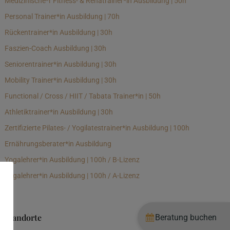
Medizinische*r Fitness- & Rehatrainer*in Ausbildung | 50h
Personal Trainer*in Ausbildung | 70h
Rückentrainer*in Ausbildung | 30h
Faszien-Coach Ausbildung | 30h
Seniorentrainer*in Ausbildung | 30h
Mobility Trainer*in Ausbildung | 30h
Functional / Cross / HIIT / Tabata Trainer*in | 50h
Athletiktrainer*in Ausbildung | 30h
Zertifizierte Pilates- / Yogilatestrainer*in Ausbildung | 100h
Ernährungsberater*in Ausbildung
Yogalehrer*in Ausbildung | 100h / B-Lizenz
Yogalehrer*in Ausbildung | 100h / A-Lizenz
Standorte
Beratung buchen