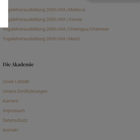
Yogalehrerausbildung 200h/AYA | Mallorca
Yogalehrerausbildung 200h/AYA | Ostsee
Yogalehrerausbildung 200h/AYA | Chiemgau/Chiemsee
Yogalehrerausbildung 200h/AYA | Mainz
Die Akademie
Unser Leitbild
Unsere Zertifizierungen
Karriere
Impressum
Datenschutz
Kontakt