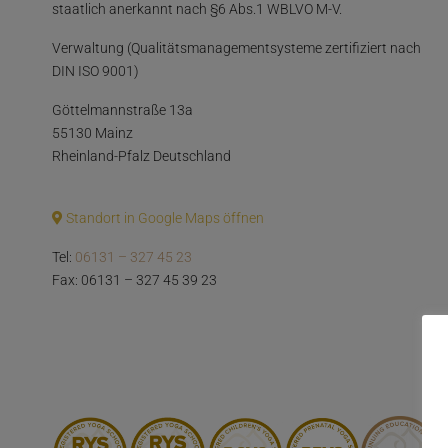
staatlich anerkannt nach §6 Abs.1 WBLVO M-V.
Verwaltung (Qualitätsmanagementsysteme zertifiziert nach
DIN ISO 9001)
Göttelmannstraße 13a
55130 Mainz
Rheinland-Pfalz Deutschland
Standort in Google Maps öffnen
Tel:
06131 – 327 45 23
Fax: 06131 – 327 45 39 23