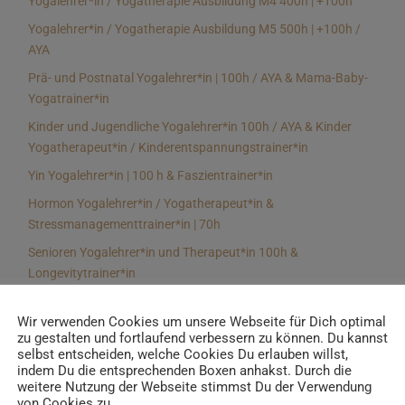
Yogalehrer*in / Yogatherapie Ausbildung M4 400h | +100h
Yogalehrer*in / Yogatherapie Ausbildung M5 500h | +100h /
AYA
Prä- und Postnatal Yogalehrer*in | 100h / AYA & Mama-Baby-
Yogatrainer*in
Kinder und Jugendliche Yogalehrer*in 100h / AYA & Kinder
Yogatherapeut*in / Kinderentspannungstrainer*in
Yin Yogalehrer*in | 100 h & Faszientrainer*in
Hormon Yogalehrer*in / Yogatherapeut*in &
Stressmanagementtrainer*in | 70h
Senioren Yogalehrer*in und Therapeut*in 100h &
Longevitytrainer*in
Business Yogalehrer*in | 100h & Burnoutpräventionstrainer*in
Wir verwenden Cookies um unsere Webseite für Dich optimal
Meditationsleiter*in | 50h & Achtsamkeitstrainer*in
zu gestalten und fortlaufend verbessern zu können. Du kannst
selbst entscheiden, welche Cookies Du erlauben willst,
Yoga Alignmenttrainer*in | 40h
indem Du die entsprechenden Boxen anhakst. Durch die
Yoga Hilfsmitteltrainer*in Ausbildung | 10 h
weitere Nutzung der Webseite stimmst Du der Verwendung
von Cookies zu.