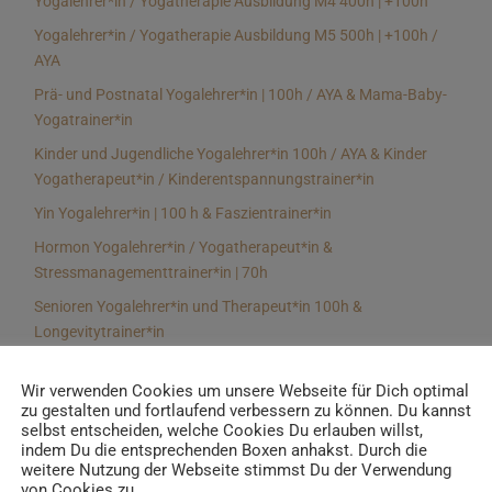
Yogalehrer*in / Yogatherapie Ausbildung M4 400h | +100h
Yogalehrer*in / Yogatherapie Ausbildung M5 500h | +100h /
AYA
Prä- und Postnatal Yogalehrer*in | 100h / AYA & Mama-Baby-
Yogatrainer*in
Kinder und Jugendliche Yogalehrer*in 100h / AYA & Kinder
Yogatherapeut*in / Kinderentspannungstrainer*in
Yin Yogalehrer*in | 100 h & Faszientrainer*in
Hormon Yogalehrer*in / Yogatherapeut*in &
Stressmanagementtrainer*in | 70h
Senioren Yogalehrer*in und Therapeut*in 100h &
Longevitytrainer*in
Business Yogalehrer*in | 100h & Burnoutpräventionstrainer*in
Wir verwenden Cookies um unsere Webseite für Dich optimal
Meditationsleiter*in | 50h & Achtsamkeitstrainer*in
zu gestalten und fortlaufend verbessern zu können. Du kannst
selbst entscheiden, welche Cookies Du erlauben willst,
Yoga Alignmenttrainer*in | 40h
indem Du die entsprechenden Boxen anhakst. Durch die
Yoga Hilfsmitteltrainer*in Ausbildung | 10 h
weitere Nutzung der Webseite stimmst Du der Verwendung
von Cookies zu.