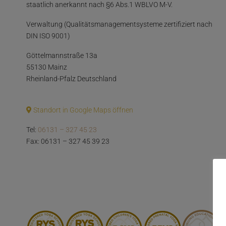
staatlich anerkannt nach §6 Abs.1 WBLVO M-V.
Verwaltung (Qualitätsmanagementsysteme zertifiziert nach
DIN ISO 9001)
Göttelmannstraße 13a
55130 Mainz
Rheinland-Pfalz Deutschland
Standort in Google Maps öffnen
Tel:
06131 – 327 45 23
Fax: 06131 – 327 45 39 23