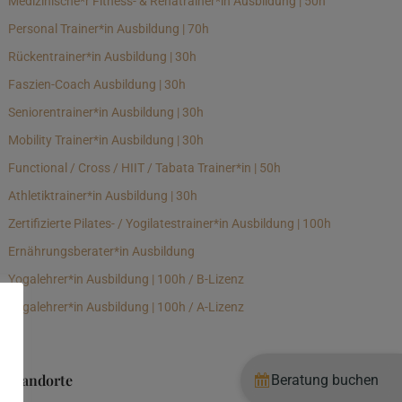
Medizinische*r Fitness- & Rehatrainer*in Ausbildung | 50h
Personal Trainer*in Ausbildung | 70h
Rückentrainer*in Ausbildung | 30h
Faszien-Coach Ausbildung | 30h
Seniorentrainer*in Ausbildung | 30h
Mobility Trainer*in Ausbildung | 30h
Functional / Cross / HIIT / Tabata Trainer*in | 50h
Athletiktrainer*in Ausbildung | 30h
Zertifizierte Pilates- / Yogilatestrainer*in Ausbildung | 100h
Ernährungsberater*in Ausbildung
Yogalehrer*in Ausbildung | 100h / B-Lizenz
Yogalehrer*in Ausbildung | 100h / A-Lizenz
Standorte
Beratung buchen