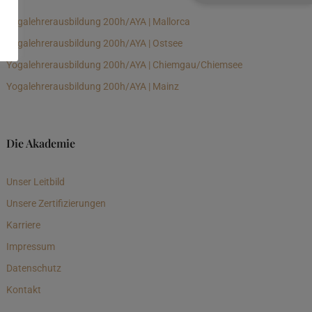
Yogalehrerausbildung 200h/AYA | Mallorca
Yogalehrerausbildung 200h/AYA | Ostsee
Yogalehrerausbildung 200h/AYA | Chiemgau/Chiemsee
Yogalehrerausbildung 200h/AYA | Mainz
Die Akademie
Unser Leitbild
Unsere Zertifizierungen
Karriere
Impressum
Datenschutz
Kontakt