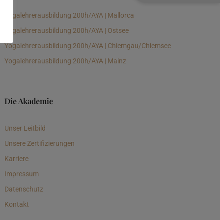
Yogalehrerausbildung 200h/AYA | Mallorca
Yogalehrerausbildung 200h/AYA | Ostsee
Yogalehrerausbildung 200h/AYA | Chiemgau/Chiemsee
Yogalehrerausbildung 200h/AYA | Mainz
Die Akademie
Unser Leitbild
Unsere Zertifizierungen
Karriere
Impressum
Datenschutz
Kontakt