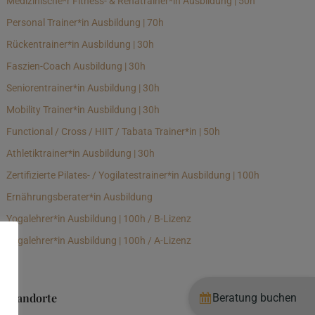
Medizinische*r Fitness- & Rehatrainer*in Ausbildung | 50h
Personal Trainer*in Ausbildung | 70h
Rückentrainer*in Ausbildung | 30h
Faszien-Coach Ausbildung | 30h
Seniorentrainer*in Ausbildung | 30h
Mobility Trainer*in Ausbildung | 30h
Functional / Cross / HIIT / Tabata Trainer*in | 50h
Athletiktrainer*in Ausbildung | 30h
Zertifizierte Pilates- / Yogilatestrainer*in Ausbildung | 100h
Ernährungsberater*in Ausbildung
Yogalehrer*in Ausbildung | 100h / B-Lizenz
Yogalehrer*in Ausbildung | 100h / A-Lizenz
Standorte
Beratung buchen