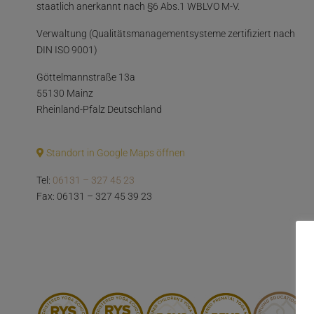
staatlich anerkannt nach §6 Abs.1 WBLVO M-V.
Verwaltung (Qualitätsmanagementsysteme zertifiziert nach
DIN ISO 9001)
Göttelmannstraße 13a
55130 Mainz
Rheinland-Pfalz Deutschland
Standort in Google Maps öffnen
Tel:
06131 – 327 45 23
Fax: 06131 – 327 45 39 23