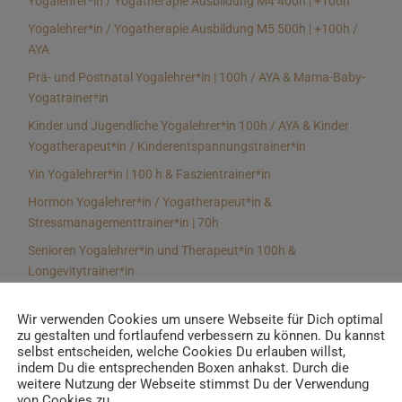
Yogalehrer*in / Yogatherapie Ausbildung M4 400h | +100h
Yogalehrer*in / Yogatherapie Ausbildung M5 500h | +100h /
AYA
Prä- und Postnatal Yogalehrer*in | 100h / AYA & Mama-Baby-
Yogatrainer*in
Kinder und Jugendliche Yogalehrer*in 100h / AYA & Kinder
Yogatherapeut*in / Kinderentspannungstrainer*in
Yin Yogalehrer*in | 100 h & Faszientrainer*in
Hormon Yogalehrer*in / Yogatherapeut*in &
Stressmanagementtrainer*in | 70h
Senioren Yogalehrer*in und Therapeut*in 100h &
Longevitytrainer*in
Business Yogalehrer*in | 100h & Burnoutpräventionstrainer*in
Wir verwenden Cookies um unsere Webseite für Dich optimal
Meditationsleiter*in | 50h & Achtsamkeitstrainer*in
zu gestalten und fortlaufend verbessern zu können. Du kannst
selbst entscheiden, welche Cookies Du erlauben willst,
Yoga Alignmenttrainer*in | 40h
indem Du die entsprechenden Boxen anhakst. Durch die
Yoga Hilfsmitteltrainer*in Ausbildung | 10 h
weitere Nutzung der Webseite stimmst Du der Verwendung
von Cookies zu.