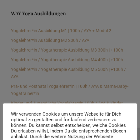
WAY Yoga Ausbildungen
Yogalehrer*in Ausbildung M1 | 100h / AYA + Modul 2
Yogalehrer*in Ausbildung M2 200h / AYA
Yogalehrer*in / Yogatherapie Ausbildung M3 300h | +100h
Yogalehrer*in / Yogatherapie Ausbildung M4 400h | +100h
Yogalehrer*in / Yogatherapie Ausbildung M5 500h | +100h /
AYA
Prä- und Postnatal Yogalehrer*in | 100h / AYA & Mama-Baby-
Yogatrainer*in
Kinder und Jugendliche Yogalehrer*in 100h / AYA & Kinder
Yogatherapeut*in / Kinderentspannungstrainer*in
Wir verwenden Cookies um unsere Webseite für Dich
optimal zu gestalten und fortlaufend verbessern zu
Yin Yogalehrer*in | 100 h & Faszientrainer*in
können. Du kannst selbst entscheiden, welche Cookies
Hormon Yogalehrer*in / Yogatherapeut*in &
Du erlauben willst, indem Du die entsprechenden Boxen
anhakst. Durch die weitere Nutzung der Webseite
Beratung buchen
Stressmanagementtrainer*in | 70h