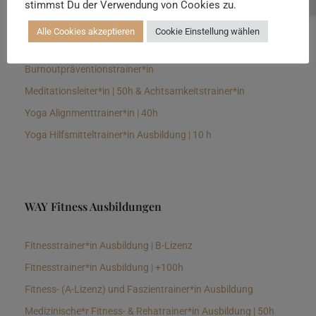
stimmst Du der Verwendung von Cookies zu.
Senioren Yogalehrer*in und Therapeut*in 100h &
Longevitytrainer*in
Alle Cookies akzeptieren
Cookie Einstellung wählen
Business Yogalehrer*in | 100h &
Burnoutpräventionstrainer*in
Meditationsleiter*in | 50h & Achtsamkeitstrainer*in
Yoga Alignmenttrainer*in | 40h
Yoga Hilfsmitteltrainer*in Ausbildung | 10 h
WAY Fitness Ausbildungen
Fitnesstrainer*in Ausbildung | B-Lizenz
Fitnesstrainer*in Ausbildung | +100h
Fitness- (A-Lizenz) und Faszientrainer*in Ausbildung
Medizinische*r Fitness- & Rehatrainer*in Ausbildung | 50h