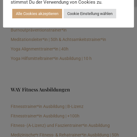
stimmst Du der Verwendung von Cookies zu.
Senioren Yogalehrer*in und Therapeut*in 100h &
Longevitytrainer*in
Alle Cookies akzeptieren
Cookie Einstellung wählen
Business Yogalehrer*in | 100h &
Burnoutpräventionstrainer*in
Meditationsleiter*in | 50h & Achtsamkeitstrainer*in
Yoga Alignmenttrainer*in | 40h
Yoga Hilfsmitteltrainer*in Ausbildung | 10 h
WAY Fitness Ausbildungen
Fitnesstrainer*in Ausbildung | B-Lizenz
Fitnesstrainer*in Ausbildung | +100h
Fitness- (A-Lizenz) und Faszientrainer*in Ausbildung
Medizinische*r Fitness- & Rehatrainer*in Ausbildung | 50h