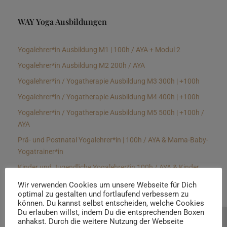
WAY Yoga Ausbildungen
Yogalehrer*in Ausbildung M1 | 100h / AYA + Modul 2
Yogalehrer*in Ausbildung M2 200h / AYA
Yogalehrer*in / Yogatherapie Ausbildung M3 300h | +100h
Yogalehrer*in / Yogatherapie Ausbildung M4 400h | +100h
Yogalehrer*in / Yogatherapie Ausbildung M5 500h | +100h /
AYA
Prä- und Postnatal Yogalehrer*in | 100h / AYA & Mama-Baby-
Yogatrainer*in
Kinder und Jugendliche Yogalehrer*in 100h / AYA & Kinder
Yogatherapeut*in / Kinderentspannungstrainer*in
Wir verwenden Cookies um unsere Webseite für Dich
optimal zu gestalten und fortlaufend verbessern zu
Yin Yogalehrer*in | 100 h & Faszientrainer*in
können. Du kannst selbst entscheiden, welche Cookies
Hormon Yogalehrer*in / Yogatherapeut*in &
Du erlauben willst, indem Du die entsprechenden Boxen
anhakst. Durch die weitere Nutzung der Webseite
Beratung buchen
Stressmanagementtrainer*in | 70h