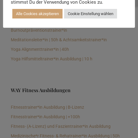
stimmst Du der Verwendung von Cookies zu.
Senioren Yogalehrer*in und Therapeut*in 100h &
Longevitytrainer*in
Alle Cookies akzeptieren
Cookie Einstellung wählen
Business Yogalehrer*in | 100h &
Burnoutpräventionstrainer*in
Meditationsleiter*in | 50h & Achtsamkeitstrainer*in
Yoga Alignmenttrainer*in | 40h
Yoga Hilfsmitteltrainer*in Ausbildung | 10 h
WAY Fitness Ausbildungen
Fitnesstrainer*in Ausbildung | B-Lizenz
Fitnesstrainer*in Ausbildung | +100h
Fitness- (A-Lizenz) und Faszientrainer*in Ausbildung
Medizinische*r Fitness- & Rehatrainer*in Ausbildung | 50h