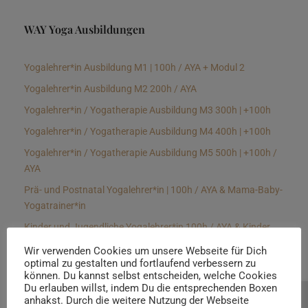
WAY Yoga Ausbildungen
Yogalehrer*in Ausbildung M1 | 100h / AYA + Modul 2
Yogalehrer*in Ausbildung M2 200h / AYA
Yogalehrer*in / Yogatherapie Ausbildung M3 300h | +100h
Yogalehrer*in / Yogatherapie Ausbildung M4 400h | +100h
Yogalehrer*in / Yogatherapie Ausbildung M5 500h | +100h /
AYA
Prä- und Postnatal Yogalehrer*in | 100h / AYA & Mama-Baby-
Yogatrainer*in
Kinder und Jugendliche Yogalehrer*in 100h / AYA & Kinder
Yogatherapeut*in / Kinderentspannungstrainer*in
Wir verwenden Cookies um unsere Webseite für Dich
optimal zu gestalten und fortlaufend verbessern zu
Yin Yogalehrer*in | 100 h & Faszientrainer*in
können. Du kannst selbst entscheiden, welche Cookies
Hormon Yogalehrer*in / Yogatherapeut*in &
Du erlauben willst, indem Du die entsprechenden Boxen
anhakst. Durch die weitere Nutzung der Webseite
Beratung buchen
Stressmanagementtrainer*in | 70h