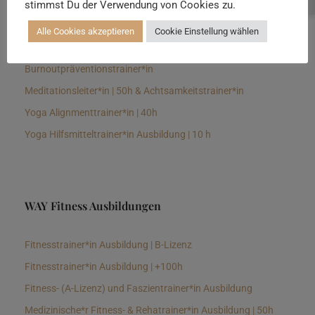
stimmst Du der Verwendung von Cookies zu.
Senioren Yogalehrer*in und Therapeut*in 100h &
Longevitytrainer*in
Alle Cookies akzeptieren
Cookie Einstellung wählen
Business Yogalehrer*in | 100h &
Burnoutpräventionstrainer*in
Meditationsleiter*in | 50h & Achtsamkeitstrainer*in
Yoga Alignmenttrainer*in | 40h
Yoga Hilfsmitteltrainer*in Ausbildung | 10 h
WAY Fitness Ausbildungen
Fitnesstrainer*in Ausbildung | B-Lizenz
Fitnesstrainer*in Ausbildung | +100h
Fitness- (A-Lizenz) und Faszientrainer*in Ausbildung
Medizinische*r Fitness- & Rehatrainer*in Ausbildung | 50h