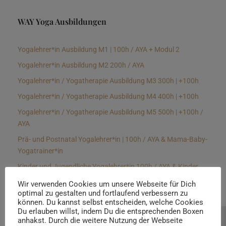
WAY Yoga Ausbildungen
Yogalehrer*in Ausbildung M1 | 100h / AYA + Modul 2
Yogalehrer*in Ausbildung M2 200h / AYA
Yogalehrer*in / Yogatherapie Ausbildung M3 300h | +100h
Yogalehrer*in / Yogatherapie Ausbildung M4 400h | +100h
Yogalehrer*in / Yogatherapie Ausbildung M5 500h | +100h /
AYA
Prä- und Postnatal Yogalehrer*in | 100h / AYA & Mama-Baby-
Yogatrainer*in
Kinder und Jugendliche Yogalehrer*in 100h / AYA & Kinder
Yogatherapeut*in / Kinderentspannungstrainer*in
Wir verwenden Cookies um unsere Webseite für Dich
optimal zu gestalten und fortlaufend verbessern zu
Yin Yogalehrer*in | 100 h & Faszientrainer*in
können. Du kannst selbst entscheiden, welche Cookies
Hormon Yogalehrer*in / Yogatherapeut*in &
Du erlauben willst, indem Du die entsprechenden Boxen
anhakst. Durch die weitere Nutzung der Webseite
Beratung buchen
Stressmanagementtrainer*in | 70h