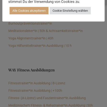
stimmst Du der Verwendung von Cookies zu.
Senioren Yogalehrer*in und Therapeut*in 100h &
Longevitytrainer*in
Alle Cookies akzeptieren
Cookie Einstellung wählen
Business Yogalehrer*in | 100h &
Burnoutpräventionstrainer*in
Meditationsleiter*in | 50h & Achtsamkeitstrainer*in
Yoga Alignmenttrainer*in | 40h
Yoga Hilfsmitteltrainer*in Ausbildung | 10 h
WAY Fitness Ausbildungen
Fitnesstrainer*in Ausbildung | B-Lizenz
Fitnesstrainer*in Ausbildung | +100h
Fitness- (A-Lizenz) und Faszientrainer*in Ausbildung
Medizinische*r Fitness- & Rehatrainer*in Ausbildung | 50h