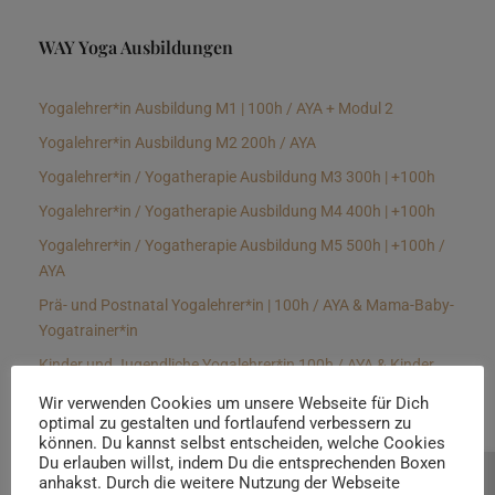
WAY Yoga Ausbildungen
Yogalehrer*in Ausbildung M1 | 100h / AYA + Modul 2
Yogalehrer*in Ausbildung M2 200h / AYA
Yogalehrer*in / Yogatherapie Ausbildung M3 300h | +100h
Yogalehrer*in / Yogatherapie Ausbildung M4 400h | +100h
Yogalehrer*in / Yogatherapie Ausbildung M5 500h | +100h /
AYA
Prä- und Postnatal Yogalehrer*in | 100h / AYA & Mama-Baby-
Yogatrainer*in
Kinder und Jugendliche Yogalehrer*in 100h / AYA & Kinder
Yogatherapeut*in / Kinderentspannungstrainer*in
Wir verwenden Cookies um unsere Webseite für Dich
optimal zu gestalten und fortlaufend verbessern zu
Yin Yogalehrer*in | 100 h & Faszientrainer*in
können. Du kannst selbst entscheiden, welche Cookies
Hormon Yogalehrer*in / Yogatherapeut*in &
Du erlauben willst, indem Du die entsprechenden Boxen
anhakst. Durch die weitere Nutzung der Webseite
Beratung buchen
Stressmanagementtrainer*in | 70h