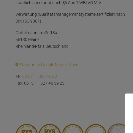
staatlich anerkannt nach §6 Abs.1 WBLVO M-V.
Verwaltung (Qualitätsmanagementsysteme zertifiziert nach
DIN ISO 9001)
Göttelmannstraße 13a
55130 Mainz
Rheinland-Pfalz Deutschland
Standort in Google Maps öffnen
Tel:
06131 – 327 45 23
Fax: 06131 – 327 45 39 23