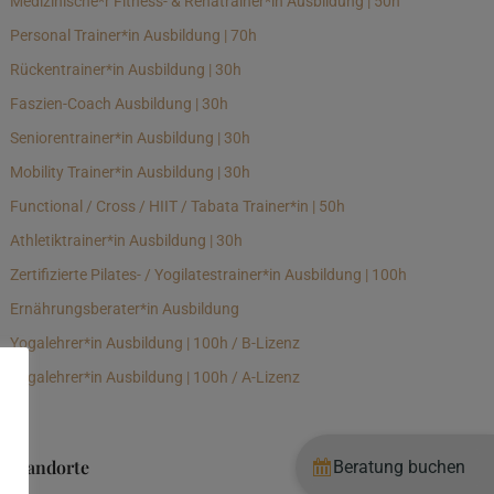
Medizinische*r Fitness- & Rehatrainer*in Ausbildung | 50h
Personal Trainer*in Ausbildung | 70h
Rückentrainer*in Ausbildung | 30h
Faszien-Coach Ausbildung | 30h
Seniorentrainer*in Ausbildung | 30h
Mobility Trainer*in Ausbildung | 30h
Functional / Cross / HIIT / Tabata Trainer*in | 50h
Athletiktrainer*in Ausbildung | 30h
Zertifizierte Pilates- / Yogilatestrainer*in Ausbildung | 100h
Ernährungsberater*in Ausbildung
Yogalehrer*in Ausbildung | 100h / B-Lizenz
Yogalehrer*in Ausbildung | 100h / A-Lizenz
Standorte
Beratung buchen