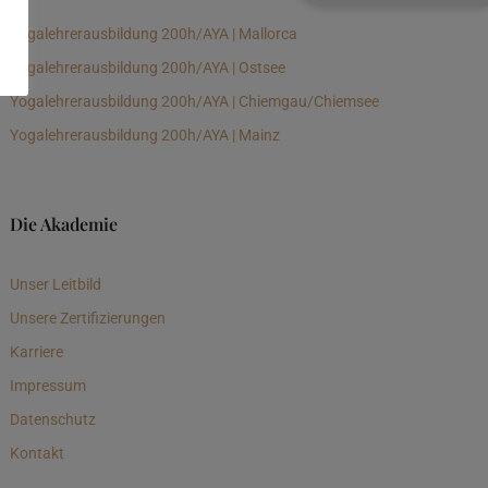
Yogalehrerausbildung 200h/AYA | Mallorca
Yogalehrerausbildung 200h/AYA | Ostsee
Yogalehrerausbildung 200h/AYA | Chiemgau/Chiemsee
Yogalehrerausbildung 200h/AYA | Mainz
Die Akademie
Unser Leitbild
Unsere Zertifizierungen
Karriere
Impressum
Datenschutz
Kontakt