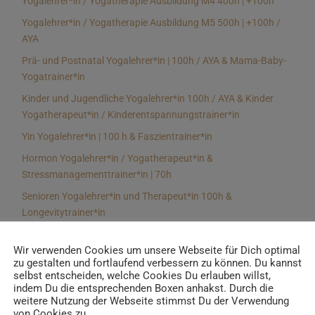
Yogalehrer*in / Yogatherapie Ausbildung M4 400h | +100h
Yogalehrer*in / Yogatherapie Ausbildung M5 500h | +100h /
AYA
Prä- und Postnatal Yogalehrer*in | 100h / AYA & Mama-Baby-
Yogatrainer*in
Kinder und Jugendliche Yogalehrer*in 100h / AYA & Kinder
Yogatherapeut*in / Kinderentspannungstrainer*in
Yin Yogalehrer*in | 100 h & Faszientrainer*in
Hormon Yogalehrer*in / Yogatherapeut*in &
Stressmanagementtrainer*in | 70h
Senioren Yogalehrer*in und Therapeut*in 100h &
Longevitytrainer*in
Business Yogalehrer*in | 100h & Burnoutpräventionstrainer*in
Wir verwenden Cookies um unsere Webseite für Dich optimal
Meditationsleiter*in | 50h & Achtsamkeitstrainer*in
zu gestalten und fortlaufend verbessern zu können. Du kannst
selbst entscheiden, welche Cookies Du erlauben willst,
Yoga Alignmenttrainer*in | 40h
indem Du die entsprechenden Boxen anhakst. Durch die
Yoga Hilfsmitteltrainer*in Ausbildung | 10 h
weitere Nutzung der Webseite stimmst Du der Verwendung
von Cookies zu.