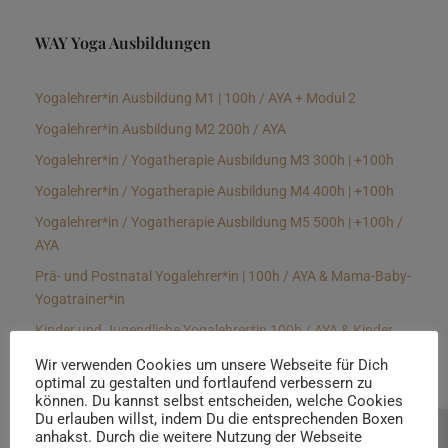
WAY Yoga Ausbildungen
Yogalehrer*in Ausbildung M1 | 100h / AYA + Modul 2
Yogalehrer*in Ausbildung M2 200h / AYA
Yogalehrer*in / Yogatherapie Ausbildung M3 300h | +100h
Yogalehrer*in / Yogatherapie Ausbildung M4 400h | +100h
Yogalehrer*in / Yogatherapie Ausbildung M5 500h | +100h /
AYA
Prä- und Postnatal Yogalehrer*in | 100h / AYA & Mama-Baby-
Yogatrainer*in
Kinder und Jugendliche Yogalehrer*in 100h / AYA & Kinder
Yogatherapeut*in / Kinderentspannungstrainer*in
Wir verwenden Cookies um unsere Webseite für Dich
optimal zu gestalten und fortlaufend verbessern zu
Yin Yogalehrer*in | 100 h & Faszientrainer*in
können. Du kannst selbst entscheiden, welche Cookies
Hormon Yogalehrer*in / Yogatherapeut*in &
Du erlauben willst, indem Du die entsprechenden Boxen
anhakst. Durch die weitere Nutzung der Webseite
Beratung buchen
Stressmanagementtrainer*in | 70h