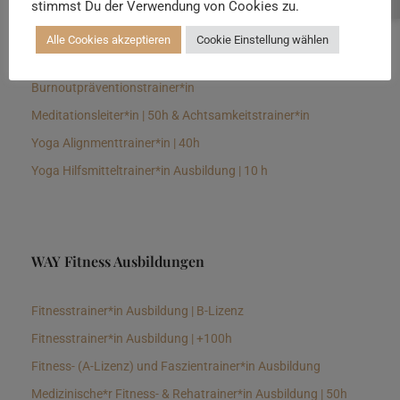
stimmst Du der Verwendung von Cookies zu.
Senioren Yogalehrer*in und Therapeut*in 100h &
Longevitytrainer*in
Alle Cookies akzeptieren
Cookie Einstellung wählen
Business Yogalehrer*in | 100h &
Burnoutpräventionstrainer*in
Meditationsleiter*in | 50h & Achtsamkeitstrainer*in
Yoga Alignmenttrainer*in | 40h
Yoga Hilfsmitteltrainer*in Ausbildung | 10 h
WAY Fitness Ausbildungen
Fitnesstrainer*in Ausbildung | B-Lizenz
Fitnesstrainer*in Ausbildung | +100h
Fitness- (A-Lizenz) und Faszientrainer*in Ausbildung
Medizinische*r Fitness- & Rehatrainer*in Ausbildung | 50h