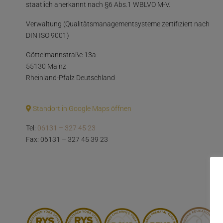
staatlich anerkannt nach §6 Abs.1 WBLVO M-V.
Verwaltung (Qualitätsmanagementsysteme zertifiziert nach
DIN ISO 9001)
Göttelmannstraße 13a
55130 Mainz
Rheinland-Pfalz Deutschland
Standort in Google Maps öffnen
Tel:
06131 – 327 45 23
Fax: 06131 – 327 45 39 23