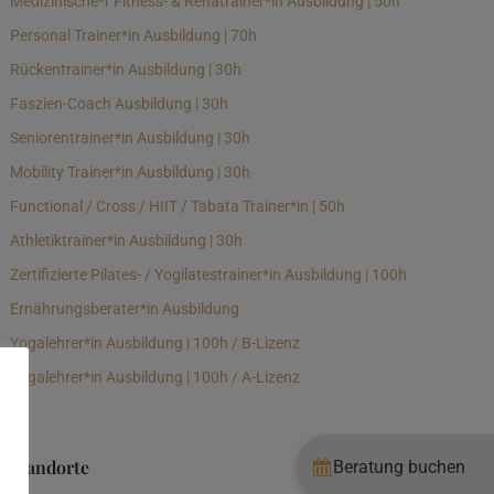
Medizinische*r Fitness- & Rehatrainer*in Ausbildung | 50h
Personal Trainer*in Ausbildung | 70h
Rückentrainer*in Ausbildung | 30h
Faszien-Coach Ausbildung | 30h
Seniorentrainer*in Ausbildung | 30h
Mobility Trainer*in Ausbildung | 30h
Functional / Cross / HIIT / Tabata Trainer*in | 50h
Athletiktrainer*in Ausbildung | 30h
Zertifizierte Pilates- / Yogilatestrainer*in Ausbildung | 100h
Ernährungsberater*in Ausbildung
Yogalehrer*in Ausbildung | 100h / B-Lizenz
Yogalehrer*in Ausbildung | 100h / A-Lizenz
Standorte
Beratung buchen