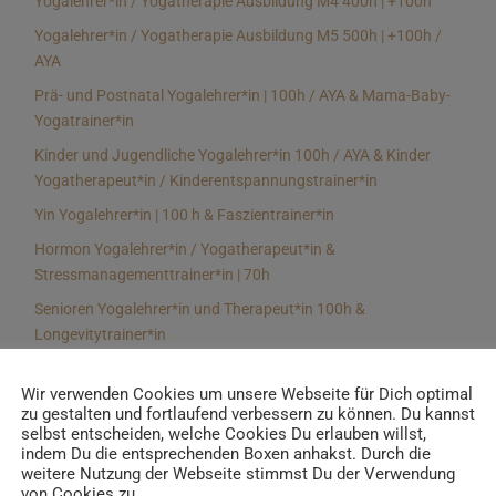
Yogalehrer*in / Yogatherapie Ausbildung M4 400h | +100h
Yogalehrer*in / Yogatherapie Ausbildung M5 500h | +100h /
AYA
Prä- und Postnatal Yogalehrer*in | 100h / AYA & Mama-Baby-
Yogatrainer*in
Kinder und Jugendliche Yogalehrer*in 100h / AYA & Kinder
Yogatherapeut*in / Kinderentspannungstrainer*in
Yin Yogalehrer*in | 100 h & Faszientrainer*in
Hormon Yogalehrer*in / Yogatherapeut*in &
Stressmanagementtrainer*in | 70h
Senioren Yogalehrer*in und Therapeut*in 100h &
Longevitytrainer*in
Business Yogalehrer*in | 100h & Burnoutpräventionstrainer*in
Wir verwenden Cookies um unsere Webseite für Dich optimal
Meditationsleiter*in | 50h & Achtsamkeitstrainer*in
zu gestalten und fortlaufend verbessern zu können. Du kannst
selbst entscheiden, welche Cookies Du erlauben willst,
Yoga Alignmenttrainer*in | 40h
indem Du die entsprechenden Boxen anhakst. Durch die
Yoga Hilfsmitteltrainer*in Ausbildung | 10 h
weitere Nutzung der Webseite stimmst Du der Verwendung
von Cookies zu.