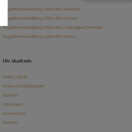
Yogalehrerausbildung 200h/AYA | Mallorca
Yogalehrerausbildung 200h/AYA | Ostsee
Yogalehrerausbildung 200h/AYA | Chiemgau/Chiemsee
Yogalehrerausbildung 200h/AYA | Mainz
Die Akademie
Unser Leitbild
Unsere Zertifizierungen
Karriere
Impressum
Datenschutz
Kontakt