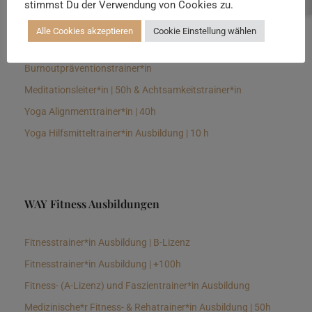
stimmst Du der Verwendung von Cookies zu.
Senioren Yogalehrer*in und Therapeut*in 100h &
Longevitytrainer*in
Alle Cookies akzeptieren
Cookie Einstellung wählen
Business Yogalehrer*in | 100h &
Burnoutpräventionstrainer*in
Meditationsleiter*in | 50h & Achtsamkeitstrainer*in
Yoga Alignmenttrainer*in | 40h
Yoga Hilfsmitteltrainer*in Ausbildung | 10 h
WAY Fitness Ausbildungen
Fitnesstrainer*in Ausbildung | B-Lizenz
Fitnesstrainer*in Ausbildung | +100h
Fitness- (A-Lizenz) und Faszientrainer*in Ausbildung
Medizinische*r Fitness- & Rehatrainer*in Ausbildung | 50h