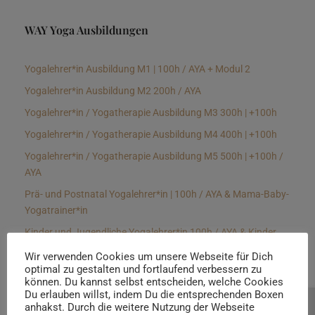
WAY Yoga Ausbildungen
Yogalehrer*in Ausbildung M1 | 100h / AYA + Modul 2
Yogalehrer*in Ausbildung M2 200h / AYA
Yogalehrer*in / Yogatherapie Ausbildung M3 300h | +100h
Yogalehrer*in / Yogatherapie Ausbildung M4 400h | +100h
Yogalehrer*in / Yogatherapie Ausbildung M5 500h | +100h /
AYA
Prä- und Postnatal Yogalehrer*in | 100h / AYA & Mama-Baby-
Yogatrainer*in
Kinder und Jugendliche Yogalehrer*in 100h / AYA & Kinder
Yogatherapeut*in / Kinderentspannungstrainer*in
Wir verwenden Cookies um unsere Webseite für Dich
optimal zu gestalten und fortlaufend verbessern zu
Yin Yogalehrer*in | 100 h & Faszientrainer*in
können. Du kannst selbst entscheiden, welche Cookies
Hormon Yogalehrer*in / Yogatherapeut*in &
Du erlauben willst, indem Du die entsprechenden Boxen
anhakst. Durch die weitere Nutzung der Webseite
Beratung buchen
Stressmanagementtrainer*in | 70h