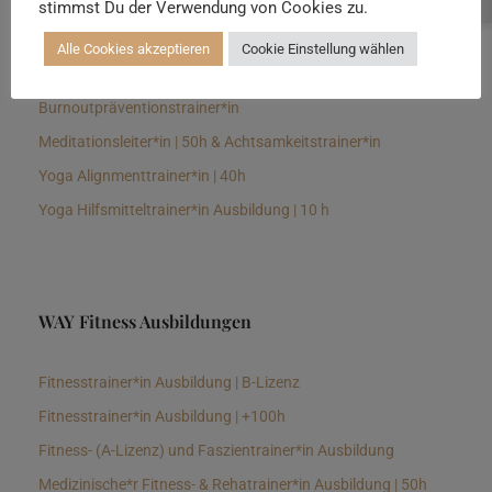
stimmst Du der Verwendung von Cookies zu.
Senioren Yogalehrer*in und Therapeut*in 100h &
Longevitytrainer*in
Alle Cookies akzeptieren
Cookie Einstellung wählen
Business Yogalehrer*in | 100h &
Burnoutpräventionstrainer*in
Meditationsleiter*in | 50h & Achtsamkeitstrainer*in
Yoga Alignmenttrainer*in | 40h
Yoga Hilfsmitteltrainer*in Ausbildung | 10 h
WAY Fitness Ausbildungen
Fitnesstrainer*in Ausbildung | B-Lizenz
Fitnesstrainer*in Ausbildung | +100h
Fitness- (A-Lizenz) und Faszientrainer*in Ausbildung
Medizinische*r Fitness- & Rehatrainer*in Ausbildung | 50h