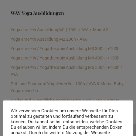
WAY Yoga Ausbildungen
Yogalehrer*in Ausbildung M1 | 100h / AYA + Modul 2
Yogalehrer*in Ausbildung M2 200h / AYA
Yogalehrer*in / Yogatherapie Ausbildung M3 300h | +100h
Yogalehrer*in / Yogatherapie Ausbildung M4 400h | +100h
Yogalehrer*in / Yogatherapie Ausbildung M5 500h | +100h /
AYA
Prä- und Postnatal Yogalehrer*in | 100h / AYA & Mama-Baby-
Yogatrainer*in
Kinder und Jugendliche Yogalehrer*in 100h / AYA & Kinder
Yogatherapeut*in / Kinderentspannungstrainer*in
Wir verwenden Cookies um unsere Webseite für Dich
optimal zu gestalten und fortlaufend verbessern zu
Yin Yogalehrer*in | 100 h & Faszientrainer*in
können. Du kannst selbst entscheiden, welche Cookies
Hormon Yogalehrer*in / Yogatherapeut*in &
Du erlauben willst, indem Du die entsprechenden Boxen
anhakst. Durch die weitere Nutzung der Webseite
Beratung buchen
Stressmanagementtrainer*in | 70h