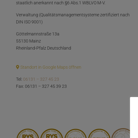
staatlich anerkannt nach §6 Abs.1 WBLVO M-V.
Verwaltung (Qualitätsmanagementsysteme zertifiziert nach
DIN ISO 9001)
Göttelmannstraße 13a
55130 Mainz
Rheinland-Pfalz Deutschland
Standort in Google Maps öffnen
Tel:
06131 – 327 45 23
Fax: 06131 – 327 45 39 23