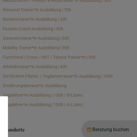
Medizinische*r Fitness- & Rehatrainer*in Ausbildung | 50h
Personal Trainer*in Ausbildung | 70h
Rückentrainer*in Ausbildung | 30h
Faszien-Coach Ausbildung | 30h
Seniorentrainer*in Ausbildung | 30h
Mobility Trainer*in Ausbildung | 30h
Functional / Cross / HIIT / Tabata Trainer*in | 50h
Athletiktrainer*in Ausbildung | 30h
Zertifizierte Pilates- / Yogilatestrainer*in Ausbildung | 100h
Ernährungsberater*in Ausbildung
Yogalehrer*in Ausbildung | 100h / B-Lizenz
Yogalehrer*in Ausbildung | 100h / A-Lizenz
Standorte
Beratung buchen