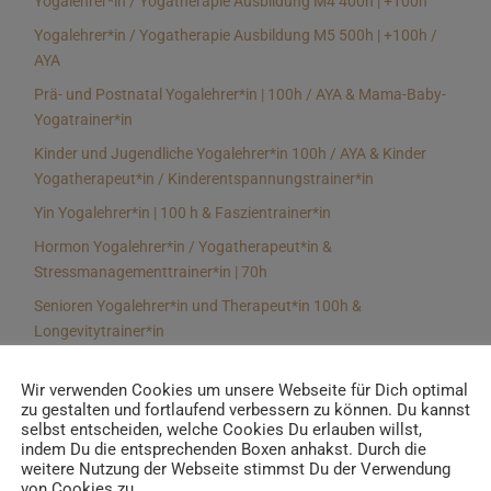
Yogalehrer*in / Yogatherapie Ausbildung M4 400h | +100h
Yogalehrer*in / Yogatherapie Ausbildung M5 500h | +100h /
AYA
Prä- und Postnatal Yogalehrer*in | 100h / AYA & Mama-Baby-
Yogatrainer*in
Kinder und Jugendliche Yogalehrer*in 100h / AYA & Kinder
Yogatherapeut*in / Kinderentspannungstrainer*in
Yin Yogalehrer*in | 100 h & Faszientrainer*in
Hormon Yogalehrer*in / Yogatherapeut*in &
Stressmanagementtrainer*in | 70h
Senioren Yogalehrer*in und Therapeut*in 100h &
Longevitytrainer*in
Business Yogalehrer*in | 100h & Burnoutpräventionstrainer*in
Wir verwenden Cookies um unsere Webseite für Dich optimal
Meditationsleiter*in | 50h & Achtsamkeitstrainer*in
zu gestalten und fortlaufend verbessern zu können. Du kannst
selbst entscheiden, welche Cookies Du erlauben willst,
Yoga Alignmenttrainer*in | 40h
indem Du die entsprechenden Boxen anhakst. Durch die
Yoga Hilfsmitteltrainer*in Ausbildung | 10 h
weitere Nutzung der Webseite stimmst Du der Verwendung
von Cookies zu.