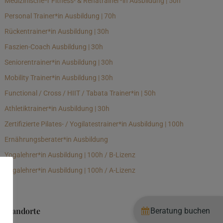
Medizinische*r Fitness- & Rehatrainer*in Ausbildung | 50h
Personal Trainer*in Ausbildung | 70h
Rückentrainer*in Ausbildung | 30h
Faszien-Coach Ausbildung | 30h
Seniorentrainer*in Ausbildung | 30h
Mobility Trainer*in Ausbildung | 30h
Functional / Cross / HIIT / Tabata Trainer*in | 50h
Athletiktrainer*in Ausbildung | 30h
Zertifizierte Pilates- / Yogilatestrainer*in Ausbildung | 100h
Ernährungsberater*in Ausbildung
Yogalehrer*in Ausbildung | 100h / B-Lizenz
Yogalehrer*in Ausbildung | 100h / A-Lizenz
Standorte
Beratung buchen