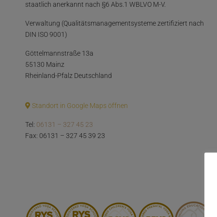
staatlich anerkannt nach §6 Abs.1 WBLVO M-V.
Verwaltung (Qualitätsmanagementsysteme zertifiziert nach
DIN ISO 9001)
Göttelmannstraße 13a
55130 Mainz
Rheinland-Pfalz Deutschland
Standort in Google Maps öffnen
Tel:
06131 – 327 45 23
Fax: 06131 – 327 45 39 23