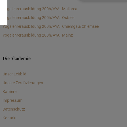
Yogalehrerausbildung 200h/AYA | Mallorca
Yogalehrerausbildung 200h/AYA | Ostsee
Yogalehrerausbildung 200h/AYA | Chiemgau/Chiemsee
Yogalehrerausbildung 200h/AYA | Mainz
Die Akademie
Unser Leitbild
Unsere Zertifizierungen
Karriere
Impressum
Datenschutz
Kontakt