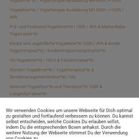
Yogalehrer*in / Yogatherapie Ausbildung M4 400h | +100h
Yogalehrer*in / Yogatherapie Ausbildung M5 500h | +100h /
AYA
Prä- und Postnatal Yogalehrer*in | 100h / AYA & Mama-Baby-
Yogatrainer*in
Kinder und Jugendliche Yogalehrer*in 100h / AYA & Kinder
Yogatherapeut*in / Kinderentspannungstrainer*in
Yin Yogalehrer*in | 100 h & Faszientrainer*in
Hormon Yogalehrer*in / Yogatherapeut*in &
Stressmanagementtrainer*in | 70h
Senioren Yogalehrer*in und Therapeut*in 100h &
Longevitytrainer*in
Business Yogalehrer*in | 100h & Burnoutpräventionstrainer*in
Wir verwenden Cookies um unsere Webseite für Dich optimal
Meditationsleiter*in | 50h & Achtsamkeitstrainer*in
zu gestalten und fortlaufend verbessern zu können. Du kannst
selbst entscheiden, welche Cookies Du erlauben willst,
Yoga Alignmenttrainer*in | 40h
indem Du die entsprechenden Boxen anhakst. Durch die
Yoga Hilfsmitteltrainer*in Ausbildung | 10 h
weitere Nutzung der Webseite stimmst Du der Verwendung
von Cookies zu.