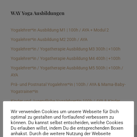
WAY Yoga Ausbildungen
Yogalehrer*in Ausbildung M1 | 100h / AYA + Modul 2
Yogalehrer*in Ausbildung M2 200h / AYA
Yogalehrer*in / Yogatherapie Ausbildung M3 300h | +100h
Yogalehrer*in / Yogatherapie Ausbildung M4 400h | +100h
Yogalehrer*in / Yogatherapie Ausbildung M5 500h | +100h /
AYA
Prä- und Postnatal Yogalehrer*in | 100h / AYA & Mama-Baby-
Yogatrainer*in
Kinder und Jugendliche Yogalehrer*in 100h / AYA & Kinder
Yogatherapeut*in / Kinderentspannungstrainer*in
Wir verwenden Cookies um unsere Webseite für Dich
optimal zu gestalten und fortlaufend verbessern zu
Yin Yogalehrer*in | 100 h & Faszientrainer*in
können. Du kannst selbst entscheiden, welche Cookies
Hormon Yogalehrer*in / Yogatherapeut*in &
Du erlauben willst, indem Du die entsprechenden Boxen
anhakst. Durch die weitere Nutzung der Webseite
Beratung buchen
Stressmanagementtrainer*in | 70h