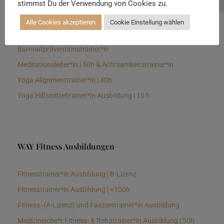
stimmst Du der Verwendung von Cookies zu.
Senioren Yogalehrer*in und Therapeut*in 100h &
Longevitytrainer*in
Alle Cookies akzeptieren
Cookie Einstellung wählen
Business Yogalehrer*in | 100h &
Burnoutpräventionstrainer*in
Meditationsleiter*in | 50h & Achtsamkeitstrainer*in
Yoga Alignmenttrainer*in | 40h
Yoga Hilfsmitteltrainer*in Ausbildung | 10 h
WAY Fitness Ausbildungen
Fitnesstrainer*in Ausbildung | B-Lizenz
Fitnesstrainer*in Ausbildung | +100h
Fitness- (A-Lizenz) und Faszientrainer*in Ausbildung
Medizinische*r Fitness- & Rehatrainer*in Ausbildung | 50h