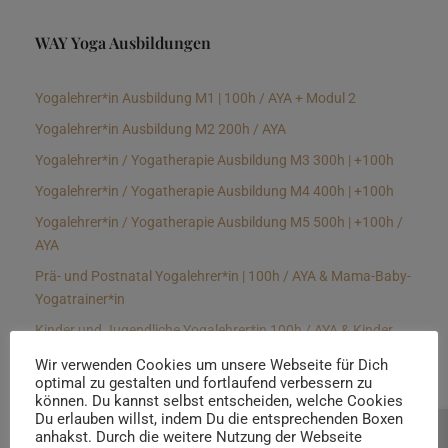
WAY Yoga Ausbildungen
Yogalehrer*in Ausbildung M1 | 100h / AYA + Modul 2
Yogalehrer*in Ausbildung M2 200h / AYA
Yogalehrer*in / Yogatherapie Ausbildung M3 300h | +100h
Yogalehrer*in / Yogatherapie Ausbildung M4 400h | +100h
Yogalehrer*in / Yogatherapie Ausbildung M5 500h | +100h /
AYA
Prä- und Postnatal Yogalehrer*in | 100h / AYA & Mama-Baby-
Yogatrainer*in
Kinder und Jugendliche Yogalehrer*in 100h / AYA & Kinder
Yogatherapeut*in / Kinderentspannungstrainer*in
Wir verwenden Cookies um unsere Webseite für Dich
optimal zu gestalten und fortlaufend verbessern zu
Yin Yogalehrer*in | 100 h & Faszientrainer*in
können. Du kannst selbst entscheiden, welche Cookies
Hormon Yogalehrer*in / Yogatherapeut*in &
Du erlauben willst, indem Du die entsprechenden Boxen
anhakst. Durch die weitere Nutzung der Webseite
Beratung buchen
Stressmanagementtrainer*in | 70h