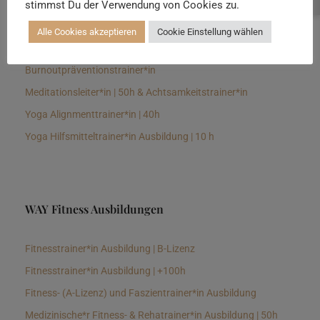
stimmst Du der Verwendung von Cookies zu.
Senioren Yogalehrer*in und Therapeut*in 100h &
Longevitytrainer*in
Alle Cookies akzeptieren
Cookie Einstellung wählen
Business Yogalehrer*in | 100h &
Burnoutpräventionstrainer*in
Meditationsleiter*in | 50h & Achtsamkeitstrainer*in
Yoga Alignmenttrainer*in | 40h
Yoga Hilfsmitteltrainer*in Ausbildung | 10 h
WAY Fitness Ausbildungen
Fitnesstrainer*in Ausbildung | B-Lizenz
Fitnesstrainer*in Ausbildung | +100h
Fitness- (A-Lizenz) und Faszientrainer*in Ausbildung
Medizinische*r Fitness- & Rehatrainer*in Ausbildung | 50h