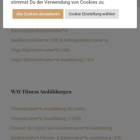
stimmst Du der Verwendung von Cookies zu.
Senioren Yogalehrer*in und Therapeut*in 100h &
Longevitytrainer*in
Alle Cookies akzeptieren
Cookie Einstellung wählen
Business Yogalehrer*in | 100h &
Burnoutpräventionstrainer*in
Meditationsleiter*in | 50h & Achtsamkeitstrainer*in
Yoga Alignmenttrainer*in | 40h
Yoga Hilfsmitteltrainer*in Ausbildung | 10 h
WAY Fitness Ausbildungen
Fitnesstrainer*in Ausbildung | B-Lizenz
Fitnesstrainer*in Ausbildung | +100h
Fitness- (A-Lizenz) und Faszientrainer*in Ausbildung
Medizinische*r Fitness- & Rehatrainer*in Ausbildung | 50h