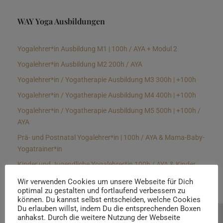
WAY Yoga Ausbildungen
Yogalehrer*in Ausbildung M1 | 100h / AYA + Modul 2
Yogalehrer*in Ausbildung M2 200h / AYA
Yogalehrer*in / Yogatherapie Ausbildung M3 300h | +100h
Yogalehrer*in / Yogatherapie Ausbildung M4 400h | +100h
Yogalehrer*in / Yogatherapie Ausbildung M5 500h | +100h /
AYA
Prä- und Postnatal Yogalehrer*in | 100h / AYA & Mama-Baby-
Yogatrainer*in
Kinder und Jugendliche Yogalehrer*in 100h / AYA & Kinder
Yogatherapeut*in / Kinderentspannungstrainer*in
Wir verwenden Cookies um unsere Webseite für Dich
optimal zu gestalten und fortlaufend verbessern zu
Yin Yogalehrer*in | 100 h & Faszientrainer*in
können. Du kannst selbst entscheiden, welche Cookies
Hormon Yogalehrer*in / Yogatherapeut*in &
Du erlauben willst, indem Du die entsprechenden Boxen
anhakst. Durch die weitere Nutzung der Webseite
Beratung buchen
Stressmanagementtrainer*in | 70h