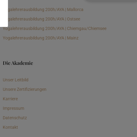
Yogalehrerausbildung 200h/AYA | Mallorca
Yogalehrerausbildung 200h/AYA | Ostsee
Yogalehrerausbildung 200h/AYA | Chiemgau/Chiemsee
Yogalehrerausbildung 200h/AYA | Mainz
Die Akademie
Unser Leitbild
Unsere Zertifizierungen
Karriere
Impressum
Datenschutz
Kontakt