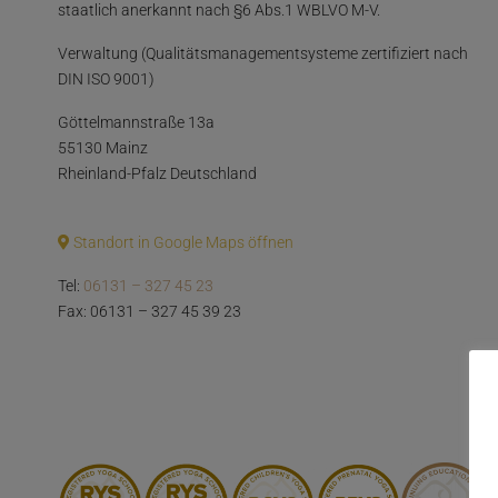
staatlich anerkannt nach §6 Abs.1 WBLVO M-V.
Verwaltung (Qualitätsmanagementsysteme zertifiziert nach
DIN ISO 9001)
Göttelmannstraße 13a
55130 Mainz
Rheinland-Pfalz Deutschland
Standort in Google Maps öffnen
Tel:
06131 – 327 45 23
Fax: 06131 – 327 45 39 23