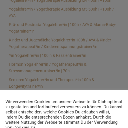
Yogalehrer*in / Yogatherapie Ausbildung M4 400h | +100h
Yogalehrer*in / Yogatherapie Ausbildung M5 500h | +100h /
AYA
Prä- und Postnatal Yogalehrer*in | 100h / AYA & Mama-Baby-
Yogatrainer*in
Kinder und Jugendliche Yogalehrer*in 100h / AYA & Kinder
Yogatherapeut*in / Kinderentspannungstrainer*in
Yin Yogalehrer*in | 100 h & Faszientrainer*in
Hormon Yogalehrer*in / Yogatherapeut*in &
Stressmanagementtrainer*in | 70h
Senioren Yogalehrer*in und Therapeut*in 100h &
Longevitytrainer*in
Business Yogalehrer*in | 100h & Burnoutpräventionstrainer*in
Wir verwenden Cookies um unsere Webseite für Dich optimal
Meditationsleiter*in | 50h & Achtsamkeitstrainer*in
zu gestalten und fortlaufend verbessern zu können. Du kannst
selbst entscheiden, welche Cookies Du erlauben willst,
Yoga Alignmenttrainer*in | 40h
indem Du die entsprechenden Boxen anhakst. Durch die
Yoga Hilfsmitteltrainer*in Ausbildung | 10 h
weitere Nutzung der Webseite stimmst Du der Verwendung
von Cookies zu.