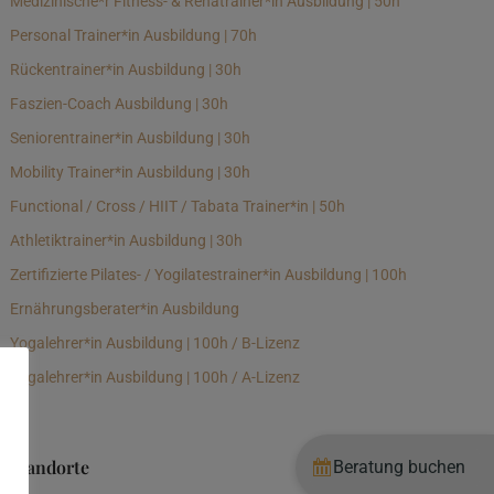
Medizinische*r Fitness- & Rehatrainer*in Ausbildung | 50h
Personal Trainer*in Ausbildung | 70h
Rückentrainer*in Ausbildung | 30h
Faszien-Coach Ausbildung | 30h
Seniorentrainer*in Ausbildung | 30h
Mobility Trainer*in Ausbildung | 30h
Functional / Cross / HIIT / Tabata Trainer*in | 50h
Athletiktrainer*in Ausbildung | 30h
Zertifizierte Pilates- / Yogilatestrainer*in Ausbildung | 100h
Ernährungsberater*in Ausbildung
Yogalehrer*in Ausbildung | 100h / B-Lizenz
Yogalehrer*in Ausbildung | 100h / A-Lizenz
Standorte
Beratung buchen