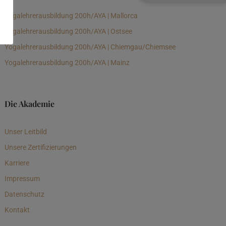
Yogalehrerausbildung 200h/AYA | Mallorca
Yogalehrerausbildung 200h/AYA | Ostsee
Yogalehrerausbildung 200h/AYA | Chiemgau/Chiemsee
Yogalehrerausbildung 200h/AYA | Mainz
Die Akademie
Unser Leitbild
Unsere Zertifizierungen
Karriere
Impressum
Datenschutz
Kontakt