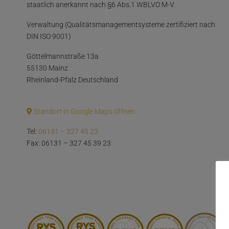
staatlich anerkannt nach §6 Abs.1 WBLVO M-V.
Verwaltung (Qualitätsmanagementsysteme zertifiziert nach
DIN ISO 9001)
Göttelmannstraße 13a
55130 Mainz
Rheinland-Pfalz Deutschland
Standort in Google Maps öffnen
Tel:
06131 – 327 45 23
Fax: 06131 – 327 45 39 23