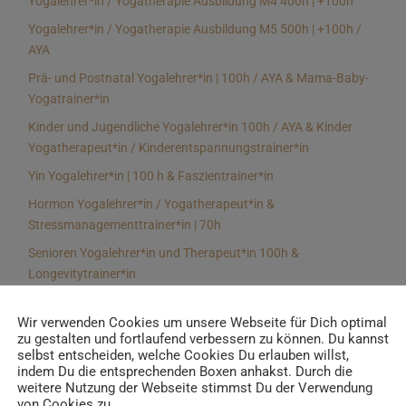
Yogalehrer*in / Yogatherapie Ausbildung M4 400h | +100h
Yogalehrer*in / Yogatherapie Ausbildung M5 500h | +100h /
AYA
Prä- und Postnatal Yogalehrer*in | 100h / AYA & Mama-Baby-
Yogatrainer*in
Kinder und Jugendliche Yogalehrer*in 100h / AYA & Kinder
Yogatherapeut*in / Kinderentspannungstrainer*in
Yin Yogalehrer*in | 100 h & Faszientrainer*in
Hormon Yogalehrer*in / Yogatherapeut*in &
Stressmanagementtrainer*in | 70h
Senioren Yogalehrer*in und Therapeut*in 100h &
Longevitytrainer*in
Business Yogalehrer*in | 100h & Burnoutpräventionstrainer*in
Wir verwenden Cookies um unsere Webseite für Dich optimal
Meditationsleiter*in | 50h & Achtsamkeitstrainer*in
zu gestalten und fortlaufend verbessern zu können. Du kannst
selbst entscheiden, welche Cookies Du erlauben willst,
Yoga Alignmenttrainer*in | 40h
indem Du die entsprechenden Boxen anhakst. Durch die
Yoga Hilfsmitteltrainer*in Ausbildung | 10 h
weitere Nutzung der Webseite stimmst Du der Verwendung
von Cookies zu.