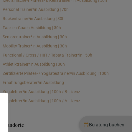
Medizinische*r Fitness- & Rehatrainer*in Ausbildung | 50h
Personal Trainer*in Ausbildung | 70h
Rückentrainer*in Ausbildung | 30h
Faszien-Coach Ausbildung | 30h
Seniorentrainer*in Ausbildung | 30h
Mobility Trainer*in Ausbildung | 30h
Functional / Cross / HIIT / Tabata Trainer*in | 50h
Athletiktrainer*in Ausbildung | 30h
Zertifizierte Pilates- / Yogilatestrainer*in Ausbildung | 100h
Ernährungsberater*in Ausbildung
Yogalehrer*in Ausbildung | 100h / B-Lizenz
Yogalehrer*in Ausbildung | 100h / A-Lizenz
Standorte
Beratung buchen