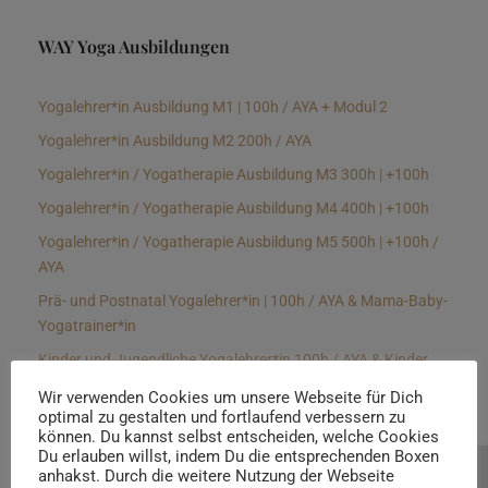
WAY Yoga Ausbildungen
Yogalehrer*in Ausbildung M1 | 100h / AYA + Modul 2
Yogalehrer*in Ausbildung M2 200h / AYA
Yogalehrer*in / Yogatherapie Ausbildung M3 300h | +100h
Yogalehrer*in / Yogatherapie Ausbildung M4 400h | +100h
Yogalehrer*in / Yogatherapie Ausbildung M5 500h | +100h /
AYA
Prä- und Postnatal Yogalehrer*in | 100h / AYA & Mama-Baby-
Yogatrainer*in
Kinder und Jugendliche Yogalehrer*in 100h / AYA & Kinder
Yogatherapeut*in / Kinderentspannungstrainer*in
Wir verwenden Cookies um unsere Webseite für Dich
optimal zu gestalten und fortlaufend verbessern zu
Yin Yogalehrer*in | 100 h & Faszientrainer*in
können. Du kannst selbst entscheiden, welche Cookies
Hormon Yogalehrer*in / Yogatherapeut*in &
Du erlauben willst, indem Du die entsprechenden Boxen
anhakst. Durch die weitere Nutzung der Webseite
Beratung buchen
Stressmanagementtrainer*in | 70h