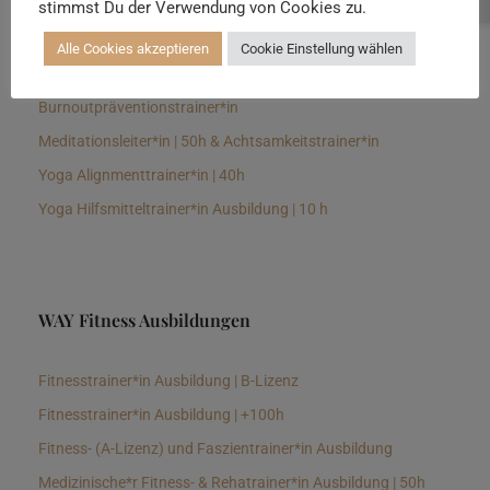
stimmst Du der Verwendung von Cookies zu.
Senioren Yogalehrer*in und Therapeut*in 100h &
Longevitytrainer*in
Alle Cookies akzeptieren
Cookie Einstellung wählen
Business Yogalehrer*in | 100h &
Burnoutpräventionstrainer*in
Meditationsleiter*in | 50h & Achtsamkeitstrainer*in
Yoga Alignmenttrainer*in | 40h
Yoga Hilfsmitteltrainer*in Ausbildung | 10 h
WAY Fitness Ausbildungen
Fitnesstrainer*in Ausbildung | B-Lizenz
Fitnesstrainer*in Ausbildung | +100h
Fitness- (A-Lizenz) und Faszientrainer*in Ausbildung
Medizinische*r Fitness- & Rehatrainer*in Ausbildung | 50h